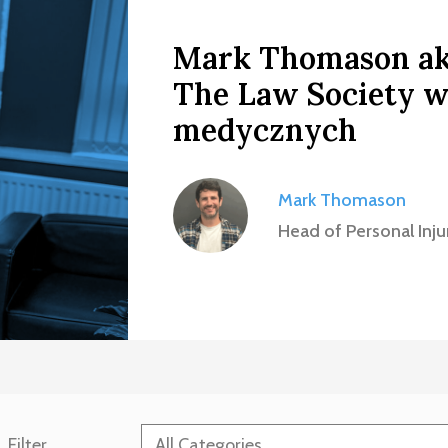
Mark Thomason ak
The Law Society 
medycznych
Mark Thomason
Head of Personal Inju
Category
Filter