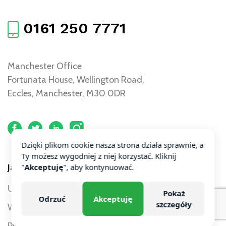
0161 250 7771
Manchester Office
Fortunata House, Wellington Road,
Eccles, Manchester, M30 0DR
Dzięki plikom cookie nasza strona działa sprawnie, a
Ty możesz wygodniej z niej korzystać. Kliknij
"
Akceptuję
", aby kontynuować.
Jak możemy pomóc?
Uszczerbek na zdrowiu
Usługi dla firm
Pokaż
Odrzuć
Akceptuję
szczegóły
Wypadki drogowe
Spółki