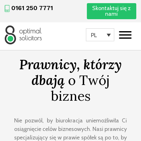
0161 250 7771
Skontaktuj się z
nami
PL
Prawnicy, którzy
dbają
o Twój
biznes
Nie pozwól, by biurokracja uniemożliwiła Ci
osiągnięcie celów biznesowych. Nasi prawnicy
specjalizujący się w prawie spółek są po to, by