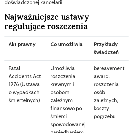
doświadczonej kancelarii.
Najważniejsze ustawy
regulujące roszczenia
Akt prawny
Co umożliwia
Przykłady
świadczeń
Fatal
Umożliwia
bereavement
Accidents Act
roszczenia
award,
1976 (Ustawa
krewnym i
roszczenia
o wypadkach
osobom
osób
śmiertelnych)
zależnym
zależnych,
finansowo po
koszty
śmierci
pogrzebu
spowodowanej
zaniedbaniem