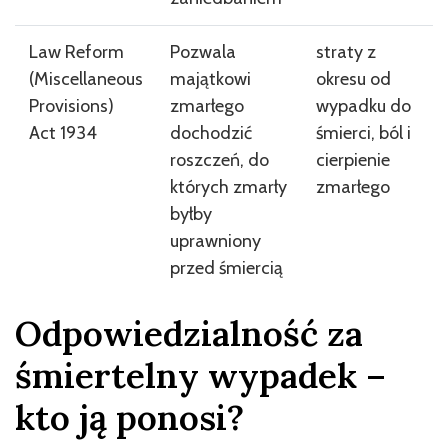
Law Reform
Pozwala
straty z
(Miscellaneous
majątkowi
okresu od
Provisions)
zmarłego
wypadku do
Act 1934
dochodzić
śmierci, ból i
roszczeń, do
cierpienie
których zmarły
zmarłego
byłby
uprawniony
przed śmiercią
Odpowiedzialność za
śmiertelny wypadek –
kto ją ponosi?