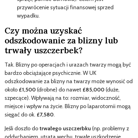
przywrócenie sytuacji finansowej sprzed
wypadku.
Czy można uzyskać
odszkodowanie za blizny lub
trwały uszczerbek?
Tak. Blizny po operacjach i urazach twarzy mogą być
bardzo obciążające psychicznie. W UK
odszkodowanie za blizny na twarzy może wynosić od
około
£1,500
(drobne) do nawet
£85,000
(duże,
szpecące). Wpływają na to: rozmiar, widoczność,
miejsce i wpływ na życie. Blizny po laparotomii mogą
sięgać do ok.
£7,580
.
Jeśli doszło do
trwałego uszczerbku
(np. problemy z
oddychaniem, utrata węchu, trwałe uszkodzenie