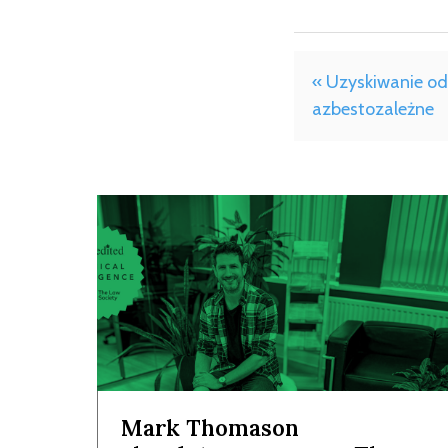
« Uzyskiwanie o
azbestozależne
Mark Thomason