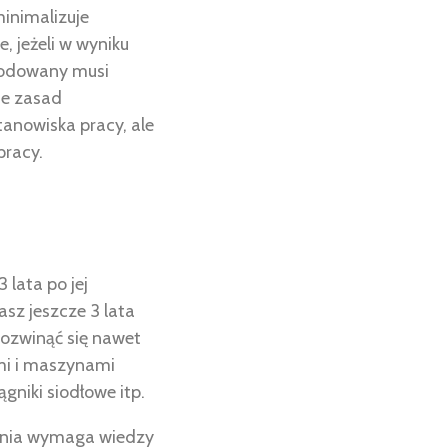
inimalizuje
, jeżeli w wyniku
kodowany musi
ie zasad
anowiska pracy, ale
pracy.
 lata po jej
sz jeszcze 3 lata
rozwinąć się nawet
ami i maszynami
ągniki siodłowe itp.
ania wymaga wiedzy