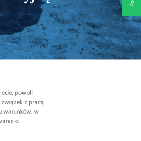
ecie, powoli
 związek z pracą
du warunków, w
wanie o