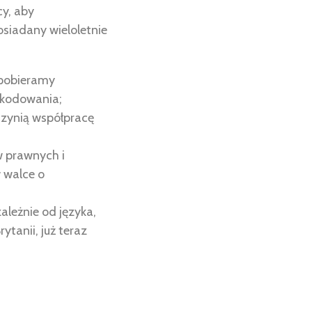
cy, aby
osiadany wieloletnie
e pobieramy
zkodowania;
czynią współpracę
w prawnych i
 walce o
leżnie od języka,
ytanii, już teraz