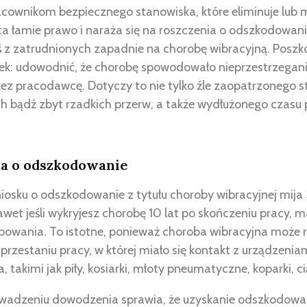
acownikom bezpiecznego stanowiska, które eliminuje lub m
 łamie prawo i naraża się na roszczenia o odszkodowanie
ś z zatrudnionych zapadnie na chorobę wibracyjną. Posz
nek: udowodnić, że chorobę spowodowało nieprzestrzegan
ez pracodawcę. Dotyczy to nie tylko źle zaopatrzonego st
ch bądź zbyt rzadkich przerw, a także wydłużonego czasu 
a o odszkodowanie
iosku o odszkodowanie z tytułu choroby wibracyjnej mija 3
et jeśli wykryjesz chorobę 10 lat po skończeniu pracy, ma
powania. To istotne, ponieważ choroba wibracyjna może 
zaprzestaniu pracy, w której miało się kontakt z urządzeni
 takimi jak piły, kosiarki, młoty pneumatyczne, koparki, ci
owadzeniu dowodzenia sprawia, że uzyskanie odszkodow