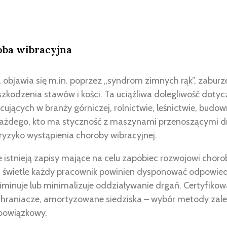
oba wibracyjna
objawia się m.in. poprzez „syndrom zimnych rąk”, zaburze
zkodzenia stawów i kości. Ta uciążliwa dolegliwość dotyc
ujących w branży górniczej, rolnictwie, leśnictwie, budow
każdego, kto ma styczność z maszynami przenoszącymi dr
 ryzyko wystąpienia choroby wibracyjnej.
 istnieją zapisy mające na celu zapobiec rozwojowi choro
h świetle każdy pracownik powinien dysponować odpowi
liminuje lub minimalizuje oddziaływanie drgań. Certyfikow
raniacze, amortyzowane siedziska – wybór metody zale
obowiązkowy.