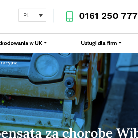
0161 250 777
PL
zkodowania w UK
Usługi dla firm
racyjną
nsata za chorobę Wi