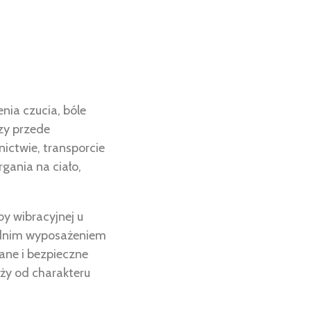
nia czucia, bóle
zy przede
nictwie, transporcie
gania na ciało,
by wibracyjnej u
ednim wyposażeniem
ane i bezpieczne
ży od charakteru