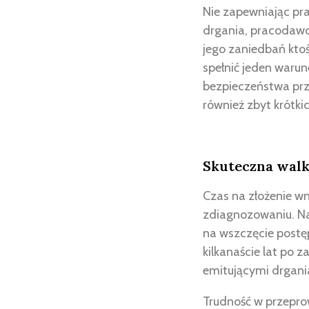
Nie zapewniając pr
drgania, pracodawca
jego zaniedbań kto
spełnić jeden waru
bezpieczeństwa prz
również zbyt krótki
Skuteczna walk
Czas na złożenie wn
zdiagnozowaniu. Naw
na wszczęcie postę
kilkanaście lat po 
emitującymi drgania,
Trudność w przepr