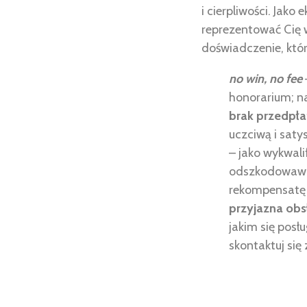
i cierpliwości. Jako
reprezentować Cię 
doświadczenie, któ
no win, no fee
honorarium; n
brak przedpła
uczciwą i saty
– jako wykwal
odszkodowawcz
rekompensatę 
przyjazna obs
jakim się posł
skontaktuj się