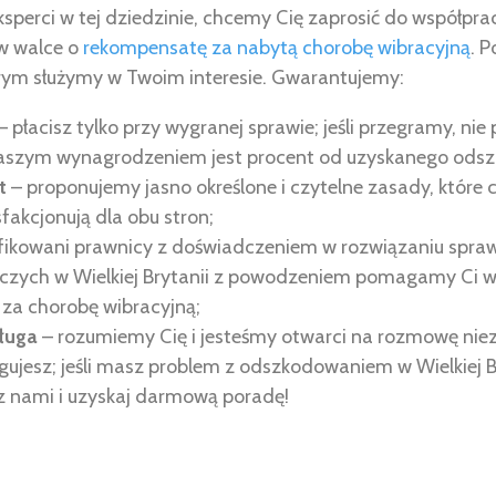
 eksperci w tej dziedzinie, chcemy Cię zaprosić do współpra
w walce o
rekompensatę za nabytą chorobę wibracyjną
. P
rym służymy w Twoim interesie. Gwarantujemy:
– płacisz tylko przy wygranej sprawie; jeśli przegramy, ni
aszym wynagrodzeniem jest procent od uzyskanego ods
t
– proponujemy jasno określone i czytelne zasady, które 
sfakcjonują dla obu stron;
ifikowani prawnicy z doświadczeniem w rozwiązaniu spra
ych w Wielkiej Brytanii z powodzeniem pomagamy Ci w
za chorobę wibracyjną;
ługa
– rozumiemy Cię i jesteśmy otwarci na rozmowę nieza
ugujesz; jeśli masz problem z odszkodowaniem w Wielkiej Br
 z nami i uzyskaj darmową poradę!