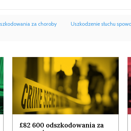
dszkodowania za choroby
Uszkodzenie słuchu spo
£82 600 odszkodowania za