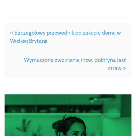
« Szczegółowy przewodnik po zakupie domu w
Wielkiej Brytanii
Wymuszone zwolnienie i tzw. doktryna last
straw »