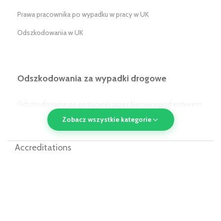
Prawa pracownika po wypadku w pracy w UK
Odszkodowania w UK
Odszkodowania za wypadki drogowe
Odszkodowanie po potrąceniu przez kierowcę pod wpływem
alkoholu/narkotyków w UK
Zobacz wszystkie kategorie
Odszkodowanie po potrąceniu przez pojazd komunikacji
Accreditations
publicznej w UK
Odszkodowanie dla pasażera w UK
Odszkodowania za wypadki w miejscu