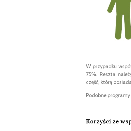
W przypadku współ
75%. Reszta należ
część, którą posiada
Podobne programy ist
Korzyści ze ws