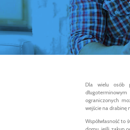
Dla wielu osób 
długoterminowym
ograniczonych moż
wejście na drabinę
Współwłasność to ś
domu, jeśli zakup o