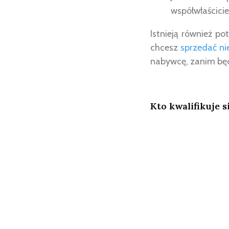
współwłaścicie
Istnieją również po
chcesz
sprzedać n
nabywcę, zanim będ
Kto kwalifikuje 