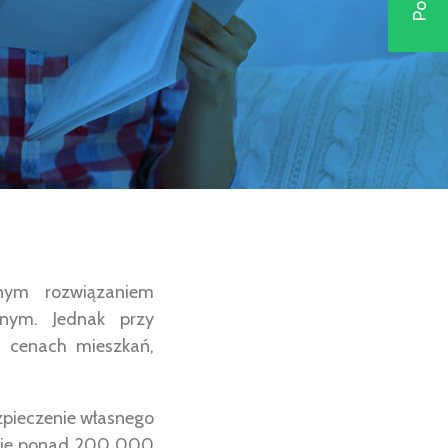
nym rozwiązaniem
nym. Jednak przy
h cenach mieszkań,
zpieczenie własnego
tnieje ponad 200 000