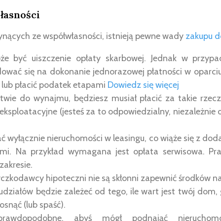
łasności
ynących ze współwłasności, istnieją pewne wady
zakupu 
że być uiszczenie opłaty skarbowej. Jednak w przypa
wać się na dokonanie jednorazowej płatności w oparci
 lub płacić podatek etapami
Dowiedz się więcej
twie do wynajmu, będziesz musiał płacić za takie rzecz
eksploatacyjne (jesteś za to odpowiedzialny, niezależnie 
 wyłącznie nieruchomości w leasingu, co wiąże się z do
ami. Na przykład wymagana jest opłata serwisowa. Pra
zakresie.
yczkodawcy hipoteczni nie są skłonni zapewnić środków n
ziałów będzie zależeć od tego, ile wart jest twój dom, 
snąć (lub spaść).
rawdopodobne, abyś mógł podnająć nieruchomoś