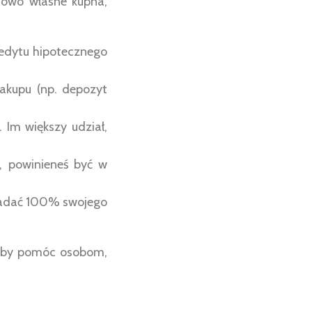
ciowo własne kupna,
kredytu hipotecznego
akupu (np. depozyt
 Im większy udział,
, powinieneś być w
siadać 100% swojego
, aby pomóc osobom,