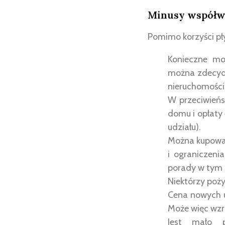
Minusy współw
Pomimo korzyści pł
Konieczne mo
można zdecydo
nieruchomości
W przeciwieńs
domu i opłaty 
udziału).
Można kupować
i ograniczeni
porady w tym 
Niektórzy poż
Cena nowych ud
Może więc wzro
Jest mało p