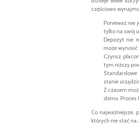
Istnieje wiele kor
częściowo wynajmow
Ponieważ nie j
tylko na swój u
Depozyt nie m
może wynosić 5
Czynsz płacon
tym niższy pow
Standardowe 
stanie urządzi
Z czasem może
domu. Proces t
Co najważniejsze, 
których nie stać na