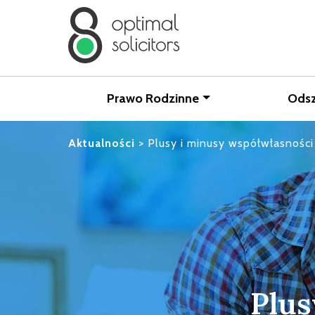
Prawo Rodzinne
Ods
Aktualności
>
Plusy i minusy współwłasności
Plus