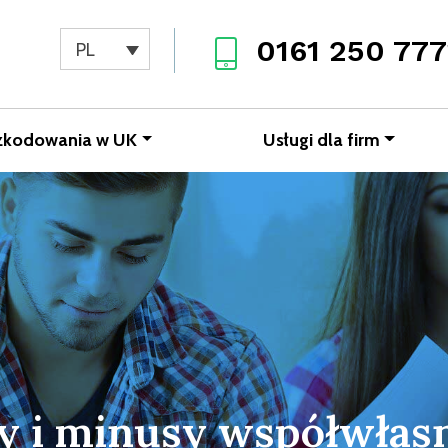
0161 250 777
PL
zkodowania w UK
Usługi dla firm
y i minusy współwłas