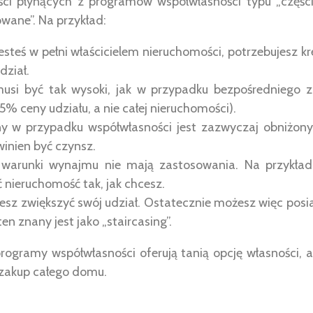
zyści płynących z programów współwłasności typu „częś
ane”. Na przykład:
esteś w pełni właścicielem nieruchomości, potrzebujesz 
dział.
usi być tak wysoki, jak w przypadku bezpośredniego z
% ceny udziału, a nie całej nieruchomości).
y w przypadku współwłasności jest zazwyczaj obniżony.
inien być czynsz.
warunki wynajmu nie mają zastosowania. Na przykład
ć nieruchomość tak, jak chcesz.
sz zwiększyć swój udział. Ostatecznie możesz więc po
en znany jest jako „staircasing”.
programy współwłasności oferują tanią opcję własności
 zakup całego domu.