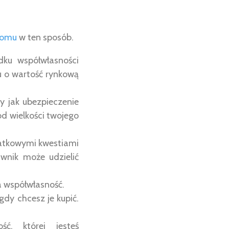
domu
w ten sposób.
dku współwłasności
u o wartość rynkową
y jak ubezpieczenie
od wielkości twojego
datkowymi kwestiami
wnik może udzielić
a współwłasność.
gdy chcesz je kupić.
ć, której jesteś