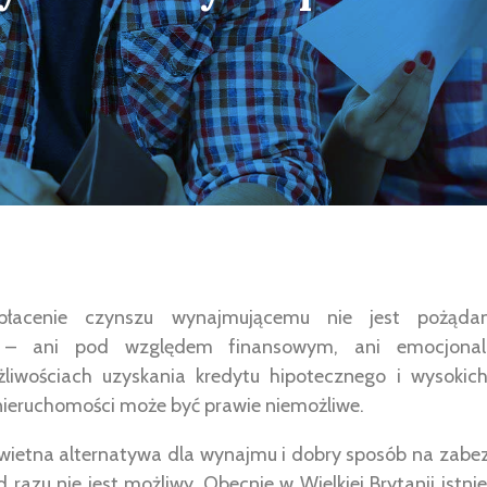
płacenie czynszu wynajmującemu nie jest pożąda
 – ani pod względem finansowym, ani emocjonal
liwościach uzyskania kredytu hipotecznego i wysokic
 nieruchomości może być prawie niemożliwe.
wietna alternatywa dla wynajmu i dobry sposób na zabe
d razu nie jest możliwy. Obecnie w Wielkiej Brytanii is