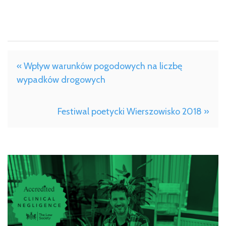
« Wpływ warunków pogodowych na liczbę
wypadków drogowych
Festiwal poetycki Wierszowisko 2018 »