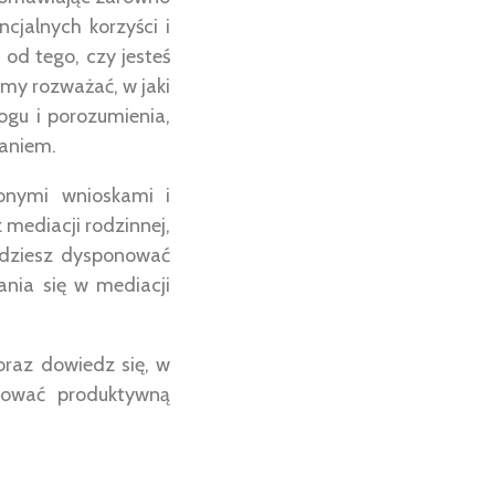
cjalnych korzyści i
od tego, czy jesteś
my rozważać, w jaki
gu i porozumienia,
zaniem.
onymi wnioskami i
 mediacji rodzinnej,
będziesz dysponować
nia się w mediacji
oraz dowiedz się, w
mować produktywną