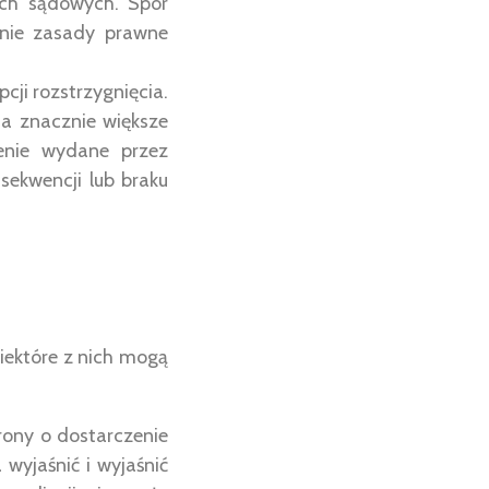
ach sądowych. Spór
ynie zasady prawne
cji rozstrzygnięcia.
ma znacznie większe
zenie wydane przez
ekwencji lub braku
iektóre z nich mogą
rony o dostarczenie
wyjaśnić i wyjaśnić