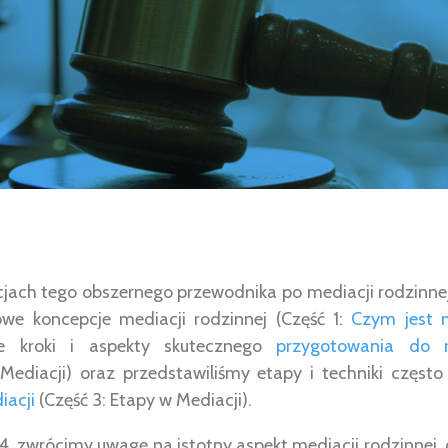
jach tego obszernego przewodnika po mediacji rodzinnej
we koncepcje mediacji rodzinnej (Część 1:
Czym jest 
ne kroki i aspekty skutecznego
przygotowania do m
Mediacji) oraz przedstawiliśmy etapy i techniki częst
iacji
(Część 3: Etapy w Mediacji).
i 4, zwrócimy uwagę na istotny aspekt mediacji rodzinne