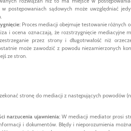
zowanych rozwiązań niż to ma miejsce w postępowani
ty w postępowaniach sądowych może uwzględniać jed
.
ygnięcie:
Proces mediacji obejmuje testowanie różnych op
iza i ocena oznaczają, że rozstrzygnięcie mediacyjne 
zestrzeganie przez strony i długotrwałość niż orzec
ostatnie może zawodzić z powodu niezamierzonych kons
ejś ze stron.
zekonać stronę do mediacji z następujących powodów (n
ci narzucenia ujawnienia:
W mediacji mediator prosi st
nformacji i dokumentów. Błędy i nieporozumienia można 