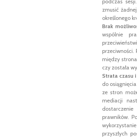
podczas sesj
zmusić żadnej 
określonego kr
Brak możliwo
wspólnie pr
przeciwieństw
przeciwności. 
między stronam
czy została wy
Strata czasu 
do osiągnięcia
ze stron może
mediacji nas
dostarczenie
prawników. Po
wykorzystani
przyszłych p