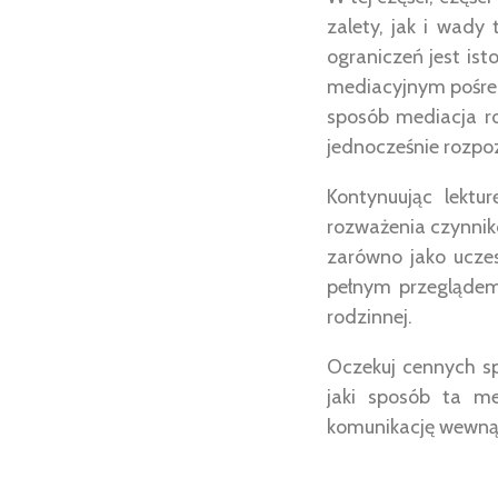
zalety, jak i wady
ograniczeń jest is
mediacyjnym pośred
sposób mediacja r
jednocześnie rozpo
Kontynuując lekt
rozważenia czynnikó
zarówno jako uczes
pełnym przeglądem
rodzinnej.
Oczekuj cennych sp
jaki sposób ta m
komunikację wewnątr