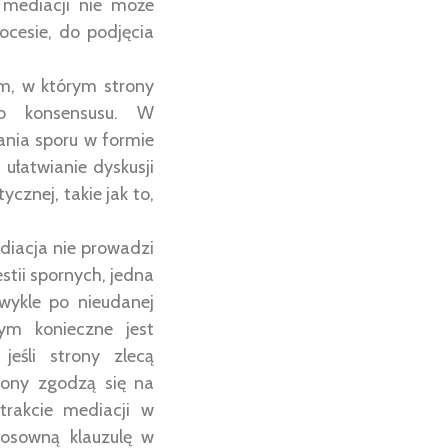
 mediacji nie może
ocesie, do podjęcia
m, w którym strony
go konsensusu. W
ania sporu w formie
 ułatwianie dyskusji
cznej, takie jak to,
ediacja nie prowadzi
tii spornych, jedna
Zwykle po nieudanej
ym konieczne jest
jeśli strony zlecą
rony zgodzą się na
trakcie mediacji w
tosowną klauzulę w