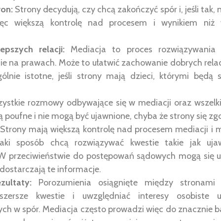
on:
Strony decydują, czy chcą zakończyć spór i, jeśli tak,
ęc większą kontrolę nad procesem i wynikiem niż
pszych relacji:
Mediacja to proces rozwiązywania
nie na prawach. Może to ułatwić zachowanie dobrych rela
ólnie istotne, jeśli strony mają dzieci, którymi będą s
ystkie rozmowy odbywające się w mediacji oraz wszelki
ą poufne i nie mogą być ujawnione, chyba że strony się zg
Strony mają większą kontrolę nad procesem mediacji i
jaki sposób chcą rozwiązywać kwestie takie jak uj
W przeciwieństwie do postępowań sądowych mogą się um
 dostarczają te informacje.
zultaty:
Porozumienia osiągnięte między stronami
szersze kwestie i uwzględniać interesy osobiste u
h w spór. Mediacja często prowadzi więc do znacznie b