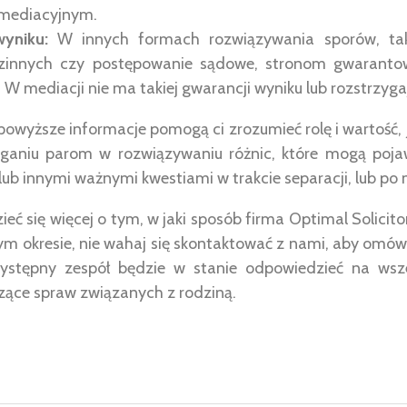
 mediacyjnym.
yniku:
W innych formach rozwiązywania sporów, taki
zinnych czy postępowanie sądowe, stronom gwaranto
 W mediacji nie ma takiej gwarancji wyniku lub rozstrzyg
powyższe informacje pomogą ci zrozumieć rolę i wartość,
aniu parom w rozwiązywaniu różnic, które mogą pojaw
lub innymi ważnymi kwestiami w trakcie separacji, lub po n
zieć się więcej o tym, w jaki sposób firma Optimal Solici
ym okresie, nie wahaj się skontaktować z nami, aby omów
zystępny zespół będzie w stanie odpowiedzieć na wsze
ące spraw związanych z rodziną.