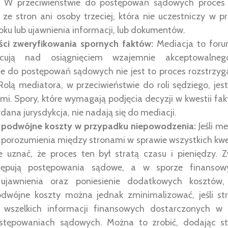
i. W przeciwieństwie do postępowań sądowych proces
ze stron ani osoby trzeciej, która nie uczestniczy w pr
oku lub ujawnienia informacji, lub dokumentów.
ści zweryfikowania spornych faktów:
Mediacja to foru
acują nad osiągnięciem wzajemnie akceptowalne
ie do postępowań sądowych nie jest to proces rozstrzyg
Rolą mediatora, w przeciwieństwie do roli sędziego, jest
i. Spory, które wymagają podjęcia decyzji w kwestii fakty
dana jurysdykcja, nie nadają się do mediacji.
i podwójne koszty w przypadku niepowodzenia:
Jeśli m
 porozumienia między stronami w sprawie wszystkich kwes
 uznać, że proces ten był stratą czasu i pieniędzy. 
tępują postępowania sądowe, a w sporze finansow
 ujawnienia oraz poniesienie dodatkowych kosztów, 
dwójne koszty można jednak zminimalizować, jeśli st
e wszelkich informacji finansowych dostarczonych w 
ostępowaniach sądowych. Można to zrobić, dodając s