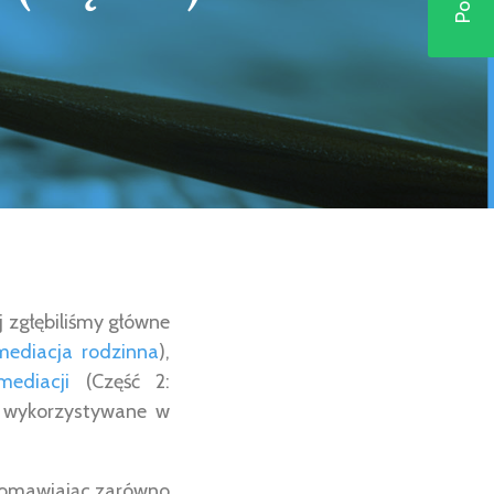
 zgłębiliśmy główne
mediacja rodzinna
),
ediacji
(Część 2:
o wykorzystywane w
j, omawiając zarówno