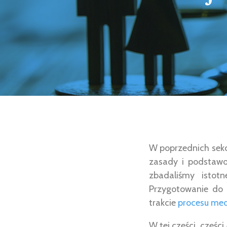
W poprzednich sekc
zasady i podstawo
zbadaliśmy istot
Przygotowanie do 
trakcie
procesu med
W tej części, częśc