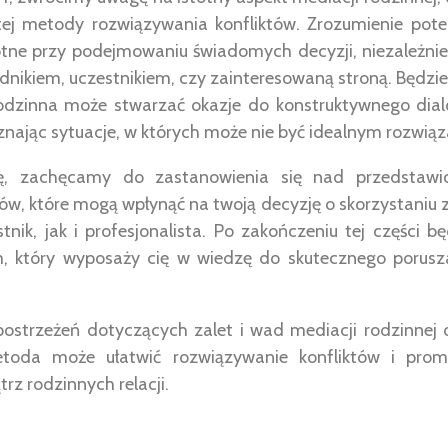
 tej metody rozwiązywania konfliktów. Zrozumienie poten
totne przy podejmowaniu świadomych decyzji, niezależnie 
nikiem, uczestnikiem, czy zainteresowaną stroną. Będzie
odzinna może stwarzać okazje do konstruktywnego dialo
znając sytuacje, w których może nie być idealnym rozwią
urę, zachęcamy do zastanowienia się nad przedstawi
w, które mogą wpłynąć na twoją decyzję o skorzystaniu z
tnik, jak i profesjonalista. Po zakończeniu tej części 
, który wyposaży cię w wiedzę do skutecznego porusza
ostrzeżeń dotyczących zalet i wad mediacji rodzinnej 
etoda może ułatwić rozwiązywanie konfliktów i pro
z rodzinnych relacji.