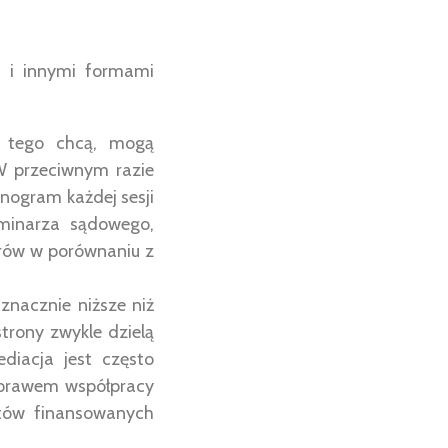
i i innymi formami
y tego chcą, mogą
 W przeciwnym razie
onogram każdej sesji
rminarza sądowego,
rów w porównaniu z
nacznie niższe niż
rony zwykle dzielą
iacja jest często
 prawem współpracy
tów finansowanych