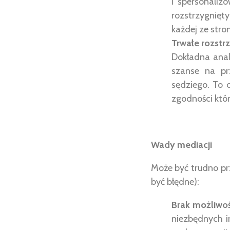
i spersonali
rozstrzygnię
każdej ze stron
Trwałe rozstrz
Dokładna anal
szanse na pr
sędziego. To 
zgodności któr
Wady mediacji
Może być trudno pr
być błędne):
Brak możliwoś
niezbędnych i