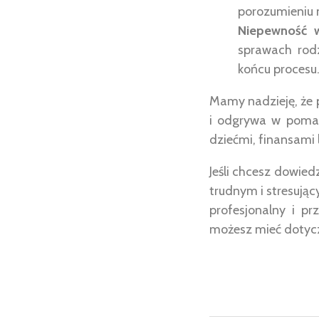
porozumieniu
Niepewność w
sprawach rod
końcu procesu.
Mamy nadzieję, że 
i odgrywa w pomag
dziećmi, finansami 
Jeśli chcesz dowied
trudnym i stresując
profesjonalny i pr
możesz mieć dotycz