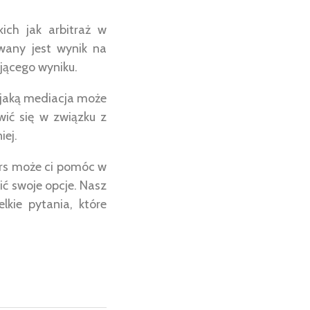
ch jak arbitraż w
wany jest wynik na
ającego wyniku.
 jaką mediacja może
ić się w związku z
iej.
tors może ci pomóc w
ić swoje opcje. Nasz
lkie pytania, które