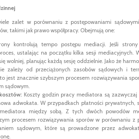
zinnej
wiele zalet w porównaniu z postępowaniami sądowym
ów, takimi jak prawo współpracy. Obejmują one:
ony kontrolują tempo postępu mediacji. Jeśli stron
proces, ustalając na początku kilka sesji mediacyjnych.
ę wolniej, planując każdą sesję oddzielnie. Jako że harm
nie zależy od przeciążonych zasobów sądowych i te
to jest znacznie szybszym procesem rozwiązywania spo
em sądowym.
kosztów:
Koszty godzin pracy mediatora są zazwyczaj z
owa adwokata. W przypadkach płatności prywatnych, st
 mediatora między sobą. Z tych dwóch powodów med
szym procesem rozwiązywania sporów w porównaniu z
aniem sądowym, które są prowadzone przez adwoka
ronę.