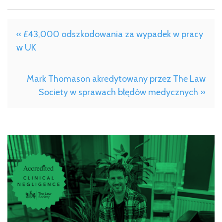
« £43,000 odszkodowania za wypadek w pracy
w UK
Mark Thomason akredytowany przez The Law
Society w sprawach błędów medycznych »