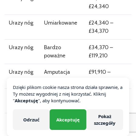
£24,340
Urazy nóg
Umiarkowane
£24,340 –
£34,370
Urazy nóg
Bardzo
£34,370 –
poważne
£119,210
Urazy nóg
Amputacja
£91,910 –
jednej nogi
£120,530
Dzięki plikom cookie nasza strona działa sprawnie, a
Ty możesz wygodniej z niej korzystać. Kliknij
Urazy
Niewielkie
do £13,010
"
Akceptuję
", aby kontynuować.
kolan
Pokaż
Odrzuć
Akceptuję
Urazy
Umiarkowane
£13,010 –
szczegóły
kolan
£22,960