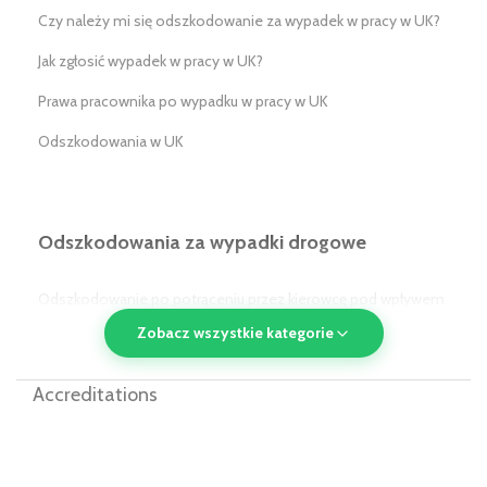
Czy należy mi się odszkodowanie za wypadek w pracy w UK?
Jak zgłosić wypadek w pracy w UK?
Prawa pracownika po wypadku w pracy w UK
Odszkodowania w UK
Odszkodowania za wypadki drogowe
Odszkodowanie po potrąceniu przez kierowcę pod wpływem
alkoholu/narkotyków w UK
Zobacz wszystkie kategorie
Odszkodowanie po potrąceniu przez pojazd komunikacji
Accreditations
publicznej w UK
Odszkodowanie dla pasażera w UK