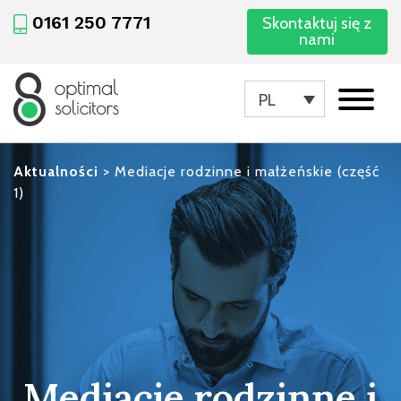
0161 250 7771
Skontaktuj się z
nami
PL
Aktualności
>
Mediacje rodzinne i małżeńskie (część
1)
Mediacje rodzinne i