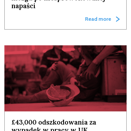
napaści
Read more
£43,000 odszkodowania za
wypadek w pracy w UK