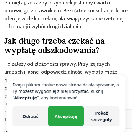
Pamiętaj, że każdy przypadek jest inny i warto
omówić go z prawnikiem. Bezpłatne konsultacje, które
oferuje wiele kancelarii, ułatwiają uzyskanie rzetelnej
informacji i wybór drogi działania.
Jak długo trzeba czekać na
wypłatę odszkodowania?
To zależy od złożoności sprawy. Przy lżejszych
urazach i jasnej odpowiedzialności wypłata może
nastąpić w kilka miesięcy. Gdy uraz jest poważny,
Dzięki plikom cookie nasza strona działa sprawnie, a
potrzeba więcej czasu na diagnozę
Ty możesz wygodniej z niej korzystać. Kliknij
długoterminowych skutków i rozmowy z
"
Akceptuję
", aby kontynuować.
ubezpieczycielem; bywa, że trwa to rok lub dłużej, a
czasem kilka lat. Jeśli nie ma porozumienia, sprawa
Pokaż
Odrzuć
Akceptuję
trafia do sądu.
szczegóły