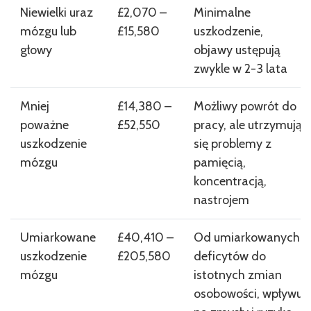
Niewielki uraz
£2,070 –
Minimalne
mózgu lub
£15,580
uszkodzenie,
głowy
objawy ustępują
zwykle w 2-3 lata
Mniej
£14,380 –
Możliwy powrót do
poważne
£52,550
pracy, ale utrzymują
uszkodzenie
się problemy z
mózgu
pamięcią,
koncentracją,
nastrojem
Umiarkowane
£40,410 –
Od umiarkowanych
uszkodzenie
£205,580
deficytów do
mózgu
istotnych zmian
osobowości, wpływu