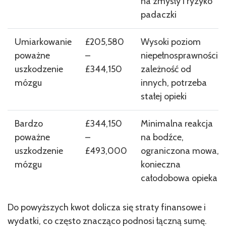
na zmysły i ryzyko
padaczki
Umiarkowanie
£205,580
Wysoki poziom
poważne
–
niepełnosprawności,
uszkodzenie
£344,150
zależność od
mózgu
innych, potrzeba
stałej opieki
Bardzo
£344,150
Minimalna reakcja
poważne
–
na bodźce,
uszkodzenie
£493,000
ograniczona mowa,
mózgu
konieczna
całodobowa opieka
Do powyższych kwot dolicza się straty finansowe i
wydatki, co często znacząco podnosi łączną sumę.