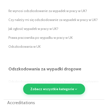
Ile wynosi odszkodowanie za wypadek w pracy w UK?
Czy należy mi się odszkodowanie za wypadek w pracy w UK?
Jak zgłosić wypadek w pracy w UK?
Prawa pracownika po wypadku w pracy w UK
Odszkodowania w UK
Odszkodowania za wypadki drogowe
Odszkodowanie po potrąceniu przez kierowcę pod wpływem
alkoholu/narkotyków w UK
Zobacz wszystkie kategorie
Odszkodowanie po potrąceniu przez pojazd komunikacji
Accreditations
publicznej w UK