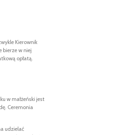
zwykle Kierownik
 bierze w niej
atkową opłatą.
ku w małżeński jest
odę. Ceremonia
a udzielać