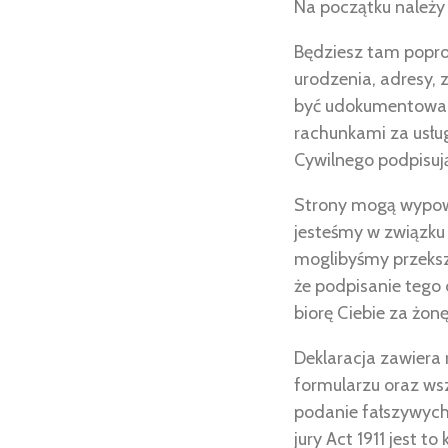
Na początku należy
Będziesz tam popros
urodzenia, adresy, 
być udokumentowan
rachunkami za usług
Cywilnego podpisuj
Strony mogą wypowi
jesteśmy w związku
moglibyśmy przeksz
że podpisanie tego
biorę Ciebie za żonę
Deklaracja zawiera
formularzu oraz ws
podanie fałszywych
jury Act 1911 jest t