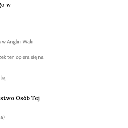
go w
 Anglii i Walii
ek ten opiera się na
lią
ństwo Osób Tej
ia)