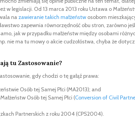
mocno zmieniają się opinie publiczne na ten temat, dlate
eż w legislacji. Od 13 marca 2013 roku Ustawa o Małżeńs
zwala na
zawieranie takich małżeństw
osobom mieszkającym
wstwo zapewnia równorzędność obu stron, zarówno jeśli
k samo, jak w przypadku małżeństw między osobami różnyc
np. nie ma tu mowy o akcie cudzołóstwa, chyba że dotycz
ają tu Zastosowanie?
astosowanie, gdy chodzi o tę gałąź prawa:
eństwie Osób tej Samej Płci (MA2013); and
 Małżeństw Osób tej Samej Płci (
Conversion of Civil Partn
zkach Partnerskich z roku 2004 (CPS2004).