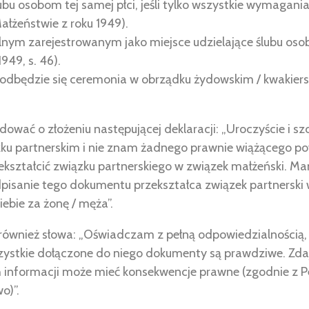
bu osobom tej samej płci, jeśli tylko wszystkie wymagania 
ałżeństwie z roku 1949).
nym zarejestrowanym jako miejsce udzielające ślubu osob
949, s. 46).
 odbędzie się ceremonia w obrządku żydowskim / kwakiers
wać o złożeniu następującej deklaracji: „Uroczyście i s
zku partnerskim i nie znam żadnego prawnie wiążącego po
ekształcić związku partnerskiego w związek małżeński. M
pisanie tego dokumentu przekształca związek partnerski
ebie za żonę / męża”.
 również słowa: „Oświadczam z pełną odpowiedzialnością
zystkie dołączone do niego dokumenty są prawdziwe. Zdaj
informacji może mieć konsekwencje prawne (zgodnie z Perj
o)”.