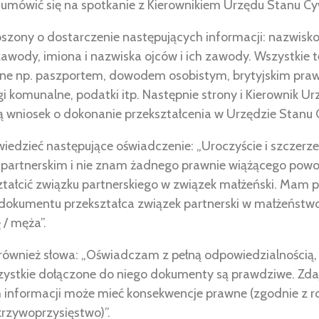
 umówić się na spotkanie z Kierownikiem Urzędu Stanu Cy
zony o dostarczenie następujących informacji: nazwisko,
zawody, imiona i nazwiska ojców i ich zawody. Wszystkie 
e np. paszportem, dowodem osobistym, brytyjskim praw
i komunalne, podatki itp. Następnie strony i Kierownik U
ą wniosek o dokonanie przekształcenia w Urzędzie Stanu 
edzieć następujące oświadczenie: „Uroczyście i szczerz
 partnerskim i nie znam żadnego prawnie wiążącego powod
tałcić związku partnerskiego w związek małżeński. Mam 
 dokumentu przekształca związek partnerski w małżeńst
 / męża”.
 również słowa: „Oświadczam z pełną odpowiedzialnością
zystkie dołączone do niego dokumenty są prawdziwe. Zdaj
 informacji może mieć konsekwencje prawne (zgodnie z 
o krzywoprzysięstwo)”.