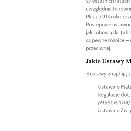
W ostatnich latach 
uwzględnić to równi
Płci z 2013 roku ze
Postępowe ustawoda
jak i obowiązki, ta
są pewne różnice – 
przeciwnej.
Jakie Ustawy M
3 ustawy znajdują z
Ustawa o Małż
Regulacje dot.
(MSSCR2014);
Ustawa o Zwią