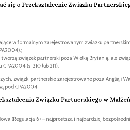
ać się o Przekształcenie Związku Partnerskie
ające w formalnym zarejestrowanym związku partnerskim w
CPA2004).;
e tworzą związek partnerski poza Wielką Brytanią, ale związ
 CPA2004 (s. 210 lub 211).
ych, związki partnerskie zarejestrowane poza Anglią i Wa
są pod CPA2004.
ekształcenia Związku Partnerskiego w Małże
wa (Regulacja 6) – najprostsza i najbardziej bezpośredn