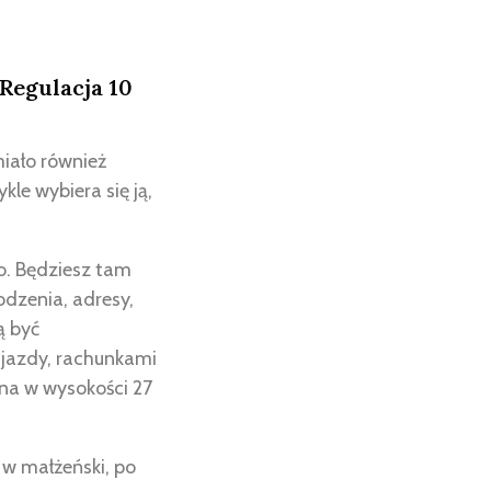
Regulacja 10
miało również
le wybiera się ją,
o. Będziesz tam
odzenia, adresy,
ą być
jazdy, rachunkami
jna w wysokości 27
 w małżeński, po