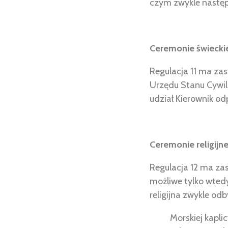
czym zwykle następu
Ceremonie świecki
Regulacja 11 ma za
Urzędu Stanu Cywiln
udział Kierownik o
Ceremonie religijn
Regulacja 12 ma zas
możliwe tylko wtedy
religijna zwykle odb
Morskiej kapli