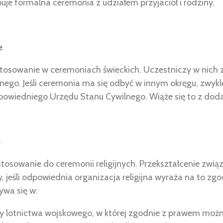
je formalna ceremonia z udziałem przyjaciół i rodziny.
e
stosowanie w ceremoniach świeckich. Uczestniczy w nich 
ego. Jeśli ceremonia ma się odbyć w innym okręgu, zwykle
dpowiedniego Urzędu Stanu Cywilnego. Wiąże się to z dod
e
tosowanie do ceremonii religijnych. Przekształcenie związ
, jeśli odpowiednia organizacja religijna wyraża na to zg
ywa się w:
cy lotnictwa wojskowego, w której zgodnie z prawem możn