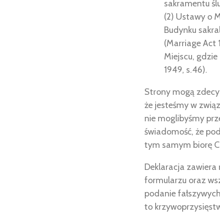
sakramentu ślu
(2) Ustawy o M
Budynku sakral
(Marriage Act 1
Miejscu, gdzie
1949, s.46).
Strony mogą zdecydo
że jesteśmy w zwią
nie moglibyśmy prz
świadomość, że pod
tym samym biorę Ci
Deklaracja zawiera
formularzu oraz ws
podanie fałszywych 
to krzywoprzysięstw