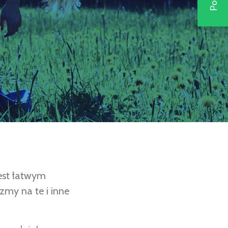
est łatwym
zmy na te i inne