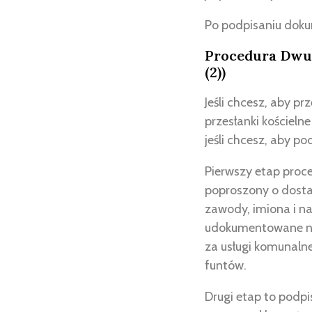
Po podpisaniu doku
Procedura Dwus
(2))
Jeśli chcesz, aby p
przesłanki kościeln
jeśli chcesz, aby po
Pierwszy etap proc
poproszony o dostar
zawody, imiona i na
udokumentowane np
za usługi komunalne
funtów.
Drugi etap to podpi