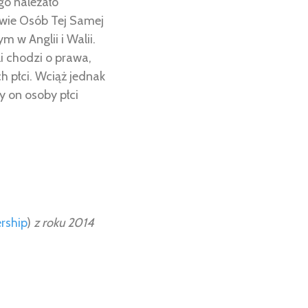
go należało
twie Osób Tej Samej
 w Anglii i Walii.
 chodzi o prawa,
h płci. Wciąż jednak
y on osoby płci
ership
)
z roku 2014