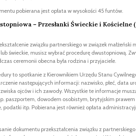
mentu pobierana jest opłata w wysokości 45 funtów.
topniowa – Przesłanki Świeckie i Kościelne (
rzekształcenie związku partnerskiego w związek małżeński 
e lub świeckie, musisz wybrać procedurę dwustopniową. Zwyk
dczas ceremonii obecna była rodzina i przyjaciele.
edury to spotkanie z Kierownikiem Urzędu Stanu Cywilneg
czenie następujących informacji: nazwisko, płeć, data ur
zwiska ojców i ich zawody. Wszystkie te informacje musz
. paszportem, dowodem osobistym, brytyjskim prawem 
, podatki itp. Pobierana jest również opłata administracy
sanie dokumentu przekształcenia związku z partnerskiego