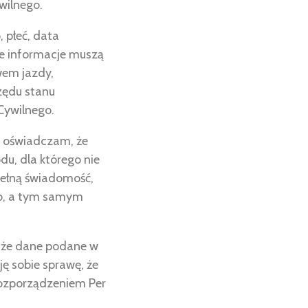
wilnego.
 płeć, data
te informacje muszą
em jazdy,
rzędu stanu
Cywilnego.
e oświadczam, że
u, dla którego nie
pełną świadomość,
wo, a tym samym
, że dane podane w
ę sobie sprawę, że
rozporządzeniem Per