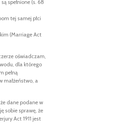
są spełnione (s. 68
om tej samej płci
kim (Marriage Act
zczerze oświadczam,
wodu, dla którego
am pełną
 w małżeństwo, a
, że dane podane w
ę sobie sprawę, że
ury Act 1911 jest