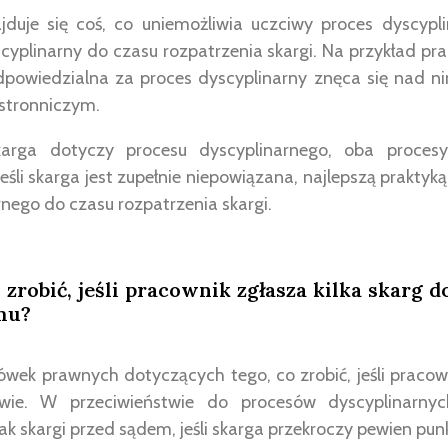
jduje się coś, co uniemożliwia uczciwy proces dyscyplin
scyplinarny do czasu rozpatrzenia skargi. Na przykład pr
dpowiedzialna za proces dyscyplinarny znęca się nad ni
 stronniczym.
skarga dotyczy procesu dyscyplinarnego, oba proce
jeśli skarga jest zupełnie niepowiązana, najlepszą praktyk
nego do czasu rozpatrzenia skargi.
robić, jeśli pracownik zgłasza kilka skarg 
mu?
ówek prawnych dotyczących tego, co zrobić, jeśli pracown
wie. W przeciwieństwie do procesów dyscyplinarn
ak skargi przed sądem, jeśli skarga przekroczy pewien pun