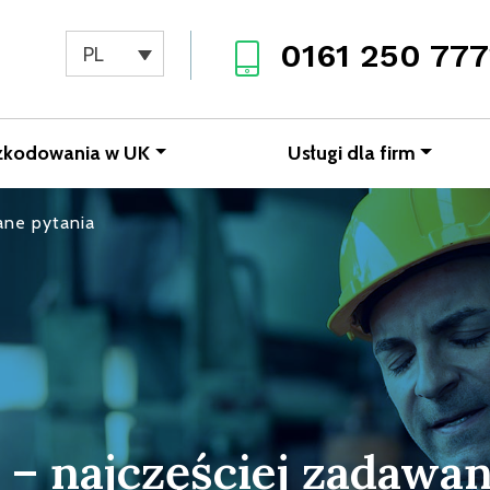
0161 250 777
PL
zkodowania w UK
Usługi dla firm
ane pytania
 – najczęściej zadawa