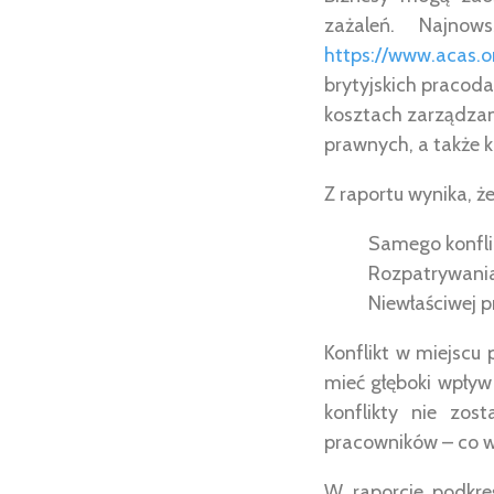
zażaleń. Najnow
https://www.acas.or
brytyjskich pracod
kosztach zarządzan
prawnych, a także k
Z raportu wynika, ż
Samego konfli
Rozpatrywania
Niewłaściwej 
Konflikt w miejscu
mieć głęboki wpływ
konflikty nie zos
pracowników – co w
W raporcie podkre