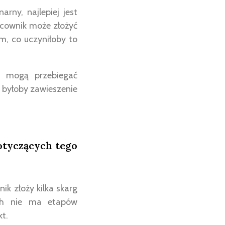
arny, najlepiej jest
acownik może złożyć
m, co uczyniłoby to
sy mogą przebiegać
ą byłoby zawieszenie
dotyczących tego
ik złoży kilka skarg
ych nie ma etapów
kt.