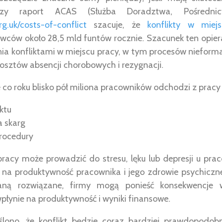
szy raport ACAS (Służba Doradztwa, Pośrednic
g.uk/costs-of-conflict
szacuje, że
konflikty w miej
awców około 28,5 mld funtów rocznie. Szacunek ten opiera
ia konfliktami w miejscu pracy, w tym procesów nieforma
osztów absencji chorobowych i rezygnacji.
e co roku blisko pół miliona pracowników odchodzi z prac
ktu
 skarg
procedury
 pracy może prowadzić do stresu, lęku lub depresji u pr
 na produktywność pracownika i jego zdrowie psychiczne. 
taną rozwiązane, firmy mogą ponieść konsekwencje 
płynie na produktywność i wyniki finansowe.
ślono, że konflikt będzie coraz bardziej prawdopodobn