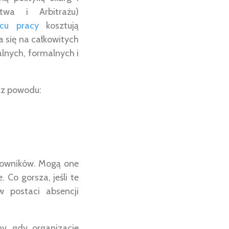
twa i Arbitrażu)
scu pracy
kosztują
 się na całkowitych
lnych, formalnych i
y z powodu:
acowników. Mogą one
Co gorsza, jeśli te
w postaci absencji
y, gdy organizacje