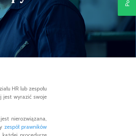
iału HR lub zespołu
j jest wyrazić swoje
 jest nierozwiązana,
ny
zespół prawników
w każdej procedurze