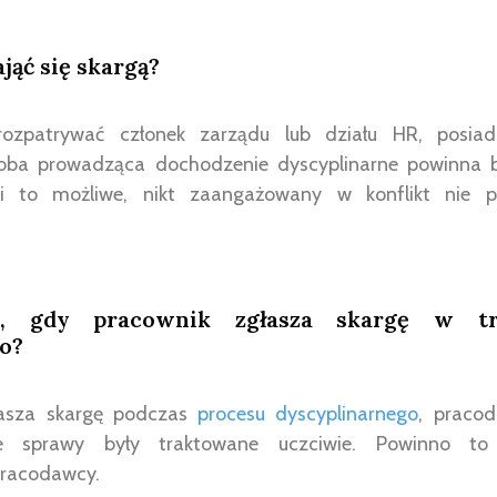
jąć się skargą?
rozpatrywać członek zarządu lub działu HR, posiad
oba prowadząca dochodzenie dyscyplinarne powinna 
li to możliwe, nikt zaangażowany w konflikt nie p
e, gdy pracownik zgłasza skargę w tr
o?
głasza skargę podczas
procesu dyscyplinarnego
, praco
e sprawy były traktowane uczciwie. Powinno to 
pracodawcy.