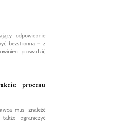
ający odpowiednie
być bezstronna – z
owinien prowadzić
akcie procesu
dawca musi znaleźć
także ograniczyć