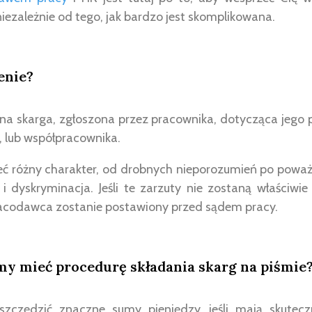
niezależnie od tego, jak bardzo jest skomplikowana.
enie?
lna skarga, zgłoszona przez pracownika, dotycząca jego p
, lub współpracownika.
ć różny charakter, od drobnych nieporozumień po poważn
 i dyskryminacja. Jeśli te zarzuty nie zostaną właściwi
acodawca zostanie postawiony przed sądem pracy.
my mieć procedurę składania skarg na piśmie
zczędzić znaczne sumy pieniędzy, jeśli mają skuteczn