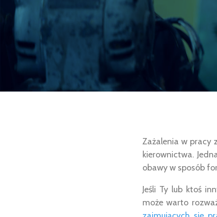
Zażalenia w pracy 
kierownictwa. Jedna
obawy w sposób for
Jeśli Ty lub ktoś i
może warto rozważ
zajmujących się p