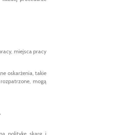
racy, miejsca pracy
e oskarżenia, takie
e rozpatrzone, mogą
?
ą politykę skarg i