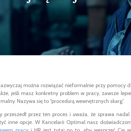
zazwyczaj można rozwiązać nieformalnie przy pomocy dz
kże, jeśli masz konkretny problem w pracy, zawsze lepie
malny. Nazywa się to “procedurą wewnętrznych skarg”.
nny przeszedł przez ten proces i uważa, że sprawa nadal
yć inne opcje. W Kancelarii Optimal nasz doświadczo
rawem pracy
i HR jest tutaj po to, aby wesprzeć Cię 