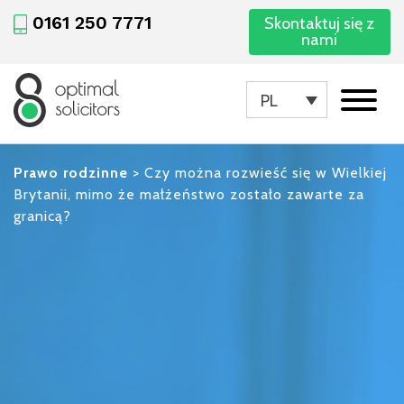
0161 250 7771
Skontaktuj się z
nami
PL
Prawo rodzinne
>
Czy można rozwieść się w Wielkiej
Brytanii, mimo że małżeństwo zostało zawarte za
granicą?