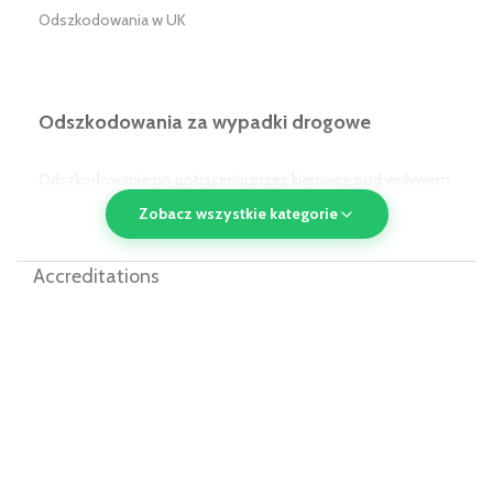
Odszkodowania w UK
Odszkodowania za wypadki drogowe
Odszkodowanie po potrąceniu przez kierowcę pod wpływem
alkoholu/narkotyków w UK
Zobacz wszystkie kategorie
Odszkodowanie po potrąceniu przez pojazd komunikacji
Accreditations
publicznej w UK
Odszkodowanie dla pasażera w UK
Odszkodowania za wypadki w miejscu
publicznym