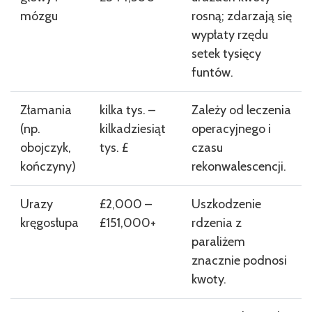
mózgu
rosną; zdarzają się
wypłaty rzędu
setek tysięcy
funtów.
Złamania
kilka tys. –
Zależy od leczenia
(np.
kilkadziesiąt
operacyjnego i
obojczyk,
tys. £
czasu
kończyny)
rekonwalescencji.
Urazy
£2,000 –
Uszkodzenie
kręgosłupa
£151,000+
rdzenia z
paraliżem
znacznie podnosi
kwoty.