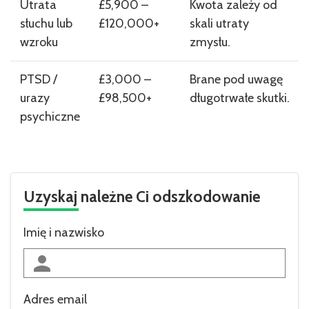
Utrata
£5,900 –
Kwota zależy od
słuchu lub
£120,000+
skali utraty
wzroku
zmysłu.
PTSD /
£3,000 –
Brane pod uwagę
urazy
£98,500+
długotrwałe skutki.
psychiczne
Uzyskaj należne Ci odszkodowanie
Imię i nazwisko
Adres email