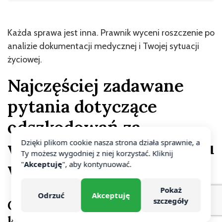
Każda sprawa jest inna. Prawnik wyceni roszczenie po
analizie dokumentacji medycznej i Twojej sytuacji
życiowej.
Najczęściej zadawane
pytania dotyczące
odszkodowań za
wypadek na rusztowaniu
Dzięki plikom cookie nasza strona działa sprawnie, a
Ty możesz wygodniej z niej korzystać. Kliknij
w UK
"
Akceptuję
", aby kontynuować.
Pokaż
Odrzuć
Akceptuję
szczegóły
Czy można złożyć roszczenie po
kilku latach od wypadku?