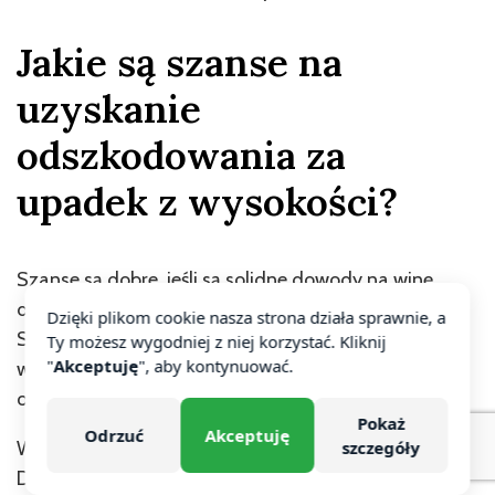
Jakie są szanse na
uzyskanie
odszkodowania za
upadek z wysokości?
Szanse są dobre, jeśli są solidne dowody na winę
drugiej strony i sprawa jest dobrze przygotowana.
Dzięki plikom cookie nasza strona działa sprawnie, a
System prawny UK sprzyja poszkodowanym, ale
Ty możesz wygodniej z niej korzystać. Kliknij
"
Akceptuję
", aby kontynuować.
wygrana nie jest pewna. Wszystko zależy od
okoliczności i jakości materiału dowodowego.
Pokaż
Odrzuć
Akceptuję
Warto spojrzeć realistycznie na swoje roszczenie.
szczegóły
Dobry prawnik oceni sprawę i doradzi, jak