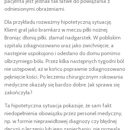
pacjenta jest jednak tak łatwe do powiązania z
odniesionymi obrażeniami.
Dla przykładu rozważmy hipotetyczną sytuację.
Klient grał jako bramkarz w meczu piłki nożnej.
Broniąc dłonią piłki, złamał nadgarstek. W pobliskim
szpitalu zdiagnozowano uraz jako zwichnięcie, a
następnie uspokojono i odesłano do domu pomimo
olbrzymiego bólu. Przez kilka następnych tygodni ból
nie ustępował, aż w końcu poprawnie zdiagnozowano
pęknięcie kości. Po leczeniu chirurgicznym rokowania
medyczne okazały się bardzo dobre. Jak sprawa się
zakończyła?
Ta hipotetyczna sytuacja pokazuje, że sam fakt
niedopełnienia obowiązku przez personel medyczny,
np. w formie nieprawidłowej diagnozy czy błędnej
decyzji o leczeniu lub jego zaniechaniu, nie pozwala