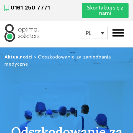
0161 250 7771
Skontaktuj się z
nami
PL
Aktualności
>
Odszkodowanie za zaniedbania
medyczne
Odszkodowanie za