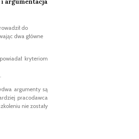
 i argumentacja
rowadził do
uwając dwa główne
powiadał kryteriom
.
obydwa argumenty są
bardziej pracodawca
koleniu nie zostały