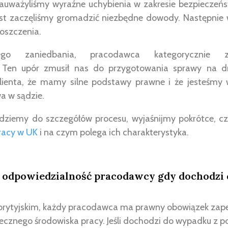
uważyliśmy wyraźne uchybienia w zakresie bezpieczeńst
t zaczęliśmy gromadzić niezbędne dowody. Następnie w
oszczenia.
go zaniedbania, pracodawca kategorycznie za
. Ten upór zmusił nas do przygotowania sprawy na 
lienta, że mamy silne podstawy prawne i że jesteśmy 
a w sądzie.
jdziemy do szczegółów procesu, wyjaśnijmy pokrótce, 
racy w UK
i na czym polega ich charakterystyka.
 odpowiedzialność pracodawcy gdy dochodzi
brytyjskim, każdy pracodawca ma prawny obowiązek zap
cznego środowiska pracy. Jeśli dochodzi do wypadku z 