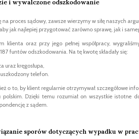
ie i wywalczone odszkodowanie
 na proces sądowy, zawsze wierzymy w siłę naszych arg
by jak najlepiej przygotować zarówno sprawę, jak i sameg
m klienta oraz przy jego pełnej współpracy, wygraliś
4 187 funtów odszkodowania. Na tę kwotę składały się:
a uraz kręgosłupa,
 uszkodzony telefon.
eż o to, by klient regularnie otrzymywał szczegółowe in
 polskim. Dzięki temu rozumiał on wszystkie istotne 
pondencję z sądem.
iązanie sporów dotyczących wypadku w prac