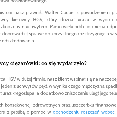
 prawa poszkodowanego.
istorii nasz prawnik, Walter Coupe, z powodzeniem pr
awcy kierowcy HGV, który doznał urazu w wyniku
kodzonym uchwytem. Mimo wielu prób uniknięcia odpow
 doprowadził sprawę do korzystnego rozstrzygnięcia w są
ów odszkodowania.
cy cięzarówki: co się wydarzyło?
ca HGV w dużej firmie, nasz klient wspinał się na naczepę,
den z uchwytów pękł, w wyniku czego mężczyzna spadł 
 uraz kręgosłupa, a dodatkowo zniszczeniu uległ jego te
konsekwencji zdrowotnych oraz uszczerbku finansowego,
tors z prośbą o pomoc w
dochodzeniu roszczeń wobec