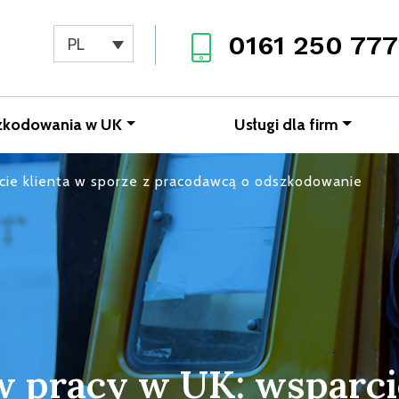
0161 250 777
PL
zkodowania w UK
Usługi dla firm
ie klienta w sporze z pracodawcą o odszkodowanie
 pracy w UK: wsparcie