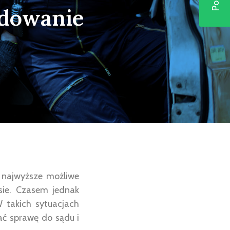
odowanie
 najwyższe możliwe
sie. Czasem jednak
 takich sytuacjach
ać sprawę do sądu i