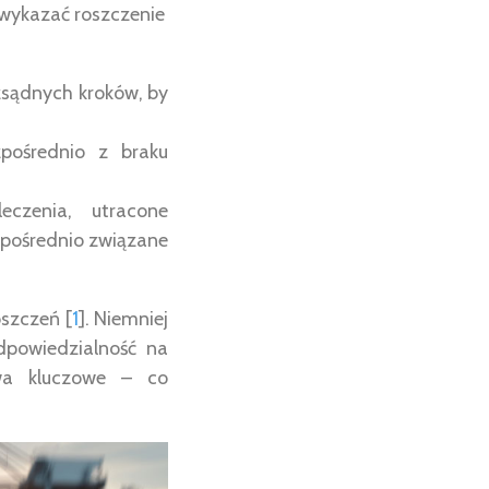
wykazać roszczenie
zsądnych kroków, by
pośrednio z braku
czenia, utracone
ezpośrednio związane
szczeń [
1
]. Niemniej
dpowiedzialność na
ywa kluczowe – co