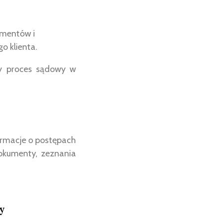
umentów i
o klienta.
my proces sądowy w
formacje o postępach
dokumenty, zeznania
y