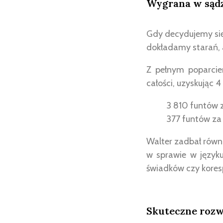
Wygrana w sądz
Gdy decydujemy się
dokładamy starań, a
Z pełnym poparcie
całości, uzyskując 
3 810 funtów z
377 funtów za
Walter zadbał równi
w sprawie w języku
świadków czy kores
Skuteczne rozw