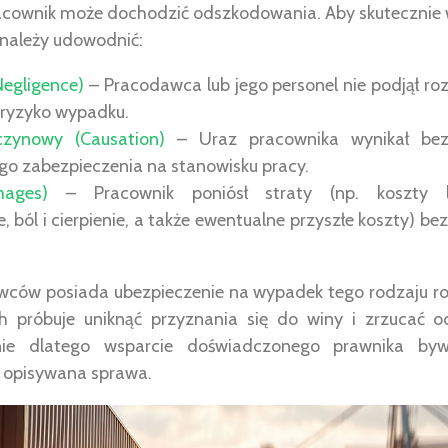
acownik może dochodzić odszkodowania. Aby skutecznie 
 należy udowodnić:
Negligence)
– Pracodawca lub jego personel nie podjął ro
ryzyko wypadku.
czynowy (Causation)
– Uraz pracownika wynikał bez
go zabezpieczenia na stanowisku pracy.
ages)
– Pracownik poniósł straty (np. koszty le
 ból i cierpienie, a także ewentualne przyszłe koszty) b
ców posiada ubezpieczenie na wypadek tego rodzaju ro
ch próbuje uniknąć przyznania się do winy i zrzucać o
nie dlatego wsparcie doświadczonego prawnika b
 opisywana sprawa.