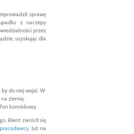
zeprowadził sprawę
 upadku z naczepy
iedzialności przez
dzie, uzyskując dla
 by do niej wejść. W
na ziemię.
lefon komórkowy.
 klient zwrócił się
 pracodawcy
. Już na