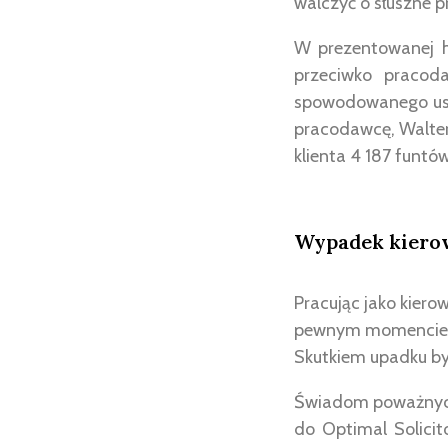
walczyć o słuszne
W prezentowanej h
przeciwko pracod
spowodowanego usz
pracodawcę, Walter
klienta 4 187 funt
Wypadek kierow
Pracując jako kierow
pewnym momencie je
Skutkiem upadku był
Świadom poważnych 
do Optimal Solici