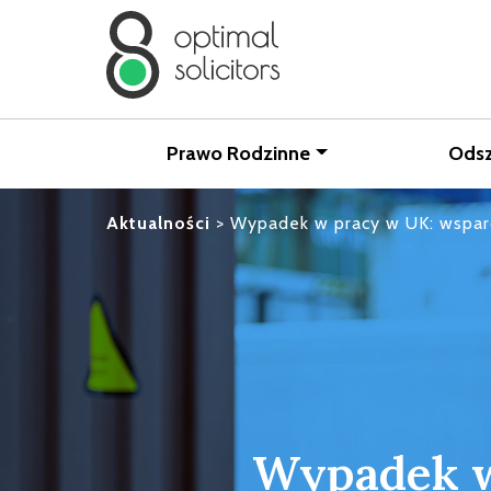
Prawo Rodzinne
Ods
Aktualności
>
Wypadek w pracy w UK: wsparc
Wypadek w