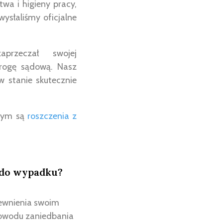
wa i higieny pracy,
ysłaliśmy oficjalne
przeczał swojej
drogę sądową. Nasz
w stanie skutecznie
czym są
roszczenia z
 do wypadku?
ewnienia swoim
powodu zaniedbania