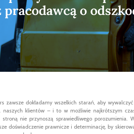
z pracodawcą o odszk
ors zawsze dokładamy wszelkich starań, aby wywalczyć
 naszych klientów – i to w możliwie najkrótszym cza
ą stroną nie przynoszą sprawiedliwego porozumienia. W
ze doświadczenie prawnicze i determinację, by skierow