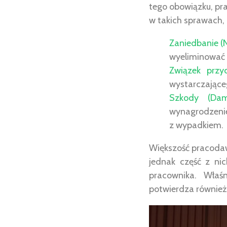
tego obowiązku, pr
w takich sprawach,
Zaniedbanie (
wyeliminować 
Związek przy
wystarczające
Szkody (Dam
wynagrodzenie,
z wypadkiem.
Większość pracodaw
jednak część z ni
pracownika. Właś
potwierdza również