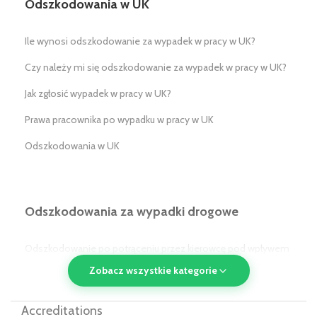
Odszkodowania w UK
Ile wynosi odszkodowanie za wypadek w pracy w UK?
Czy należy mi się odszkodowanie za wypadek w pracy w UK?
Jak zgłosić wypadek w pracy w UK?
Prawa pracownika po wypadku w pracy w UK
Odszkodowania w UK
Odszkodowania za wypadki drogowe
Odszkodowanie po potrąceniu przez kierowcę pod wpływem
alkoholu/narkotyków w UK
Zobacz wszystkie kategorie
Odszkodowanie po potrąceniu przez pojazd komunikacji
Accreditations
publicznej w UK