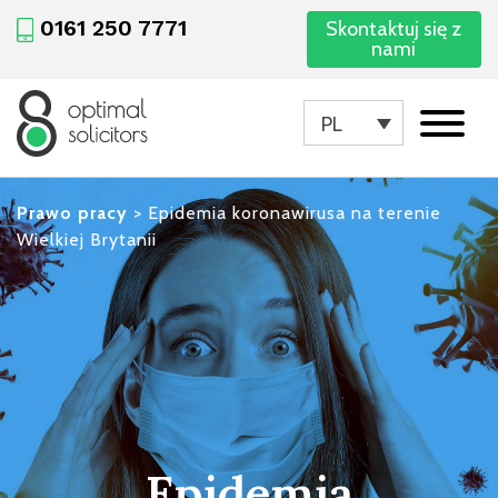
0161 250 7771
Skontaktuj się z
nami
PL
Prawo pracy
>
Epidemia koronawirusa na terenie
Wielkiej Brytanii
Epidemia