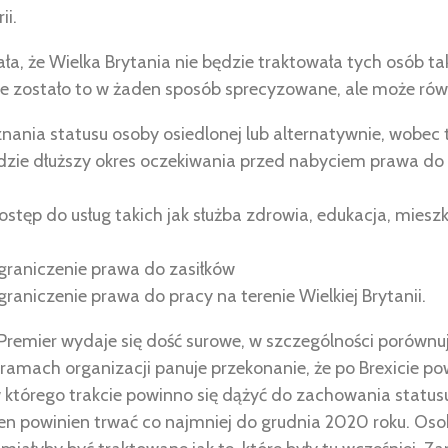
ii.
a, że Wielka Brytania nie będzie traktowała tych osób tak
Nie zostało to w żaden sposób sprecyzowane, ale może równ
nia statusu osoby osiedlonej lub alternatywnie, wobec 
ie dłuższy okres oczekiwania przed nabyciem prawa do u
stęp do usług takich jak służba zdrowia, edukacja, mieszk
raniczenie prawa do zasiłków
aniczenie prawa do pracy na terenie Wielkiej Brytanii.
Premier wydaje się dość surowe, w szczególności porównu
W ramach organizacji panuje przekonanie, że po Brexicie po
w którego trakcie powinno się dążyć do zachowania status
ten powinien trwać co najmniej do grudnia 2020 roku. Os