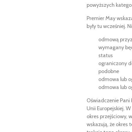
powyższych kategor
Premier May wskazał
były tu wcześniej. 
odmową przyzna
wymagany będz
status
ograniczony do
podobne
odmowa lub og
odmowa lub ogr
Oświadczenie Pani 
Unii Europejskiej. 
okres przejściowy, 
wskazują, że okres 