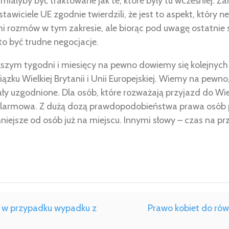
 miałyby być traktowane jak te, które były tu wcześniej. Z
edstawiciele UE zgodnie twierdzili, że jest to aspekt, który 
 rozmów w tym zakresie, ale biorąc pod uwagę ostatnie 
to być trudne negocjacje.
ższym tygodni i miesięcy na pewno dowiemy się kolejnych
ązku Wielkiej Brytanii i Unii Europejskiej. Wiemy na pewno
tały uzgodnione. Dla osób, które rozważają przyjazd do Wiel
alarmowa. Z dużą dozą prawdopodobieństwa prawa osób 
ejsze od osób już na miejscu. Innymi słowy – czas na prz
ć w przypadku wypadku z
Prawo kobiet do rów