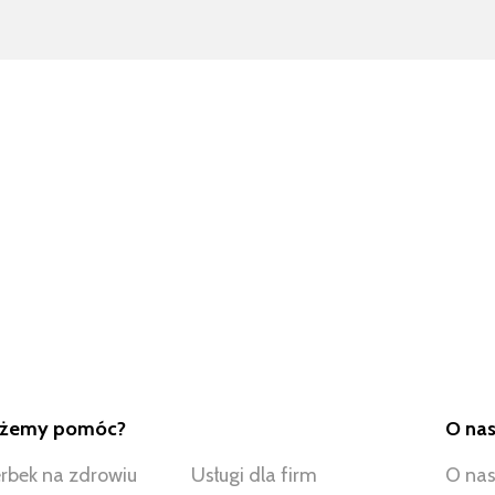
ożemy pomóc?
O na
rbek na zdrowiu
Usługi dla firm
O na