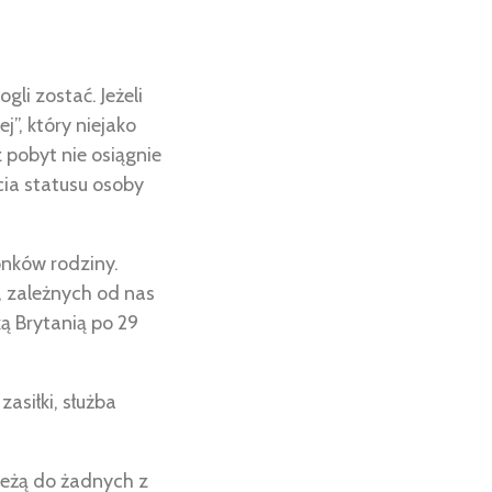
li zostać. Jeżeli
j”, który niejako
 pobyt nie osiągnie
cia statusu osoby
onków rodziny.
, zależnych od nas
ą Brytanią po 29
asiłki, służba
leżą do żadnych z