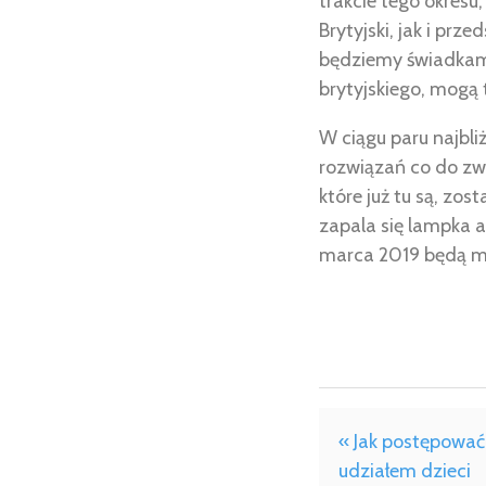
trakcie tego okresu,
Brytyjski, jak i prz
będziemy świadkami
brytyjskiego, mogą 
W ciągu paru najbli
rozwiązań co do zwi
które już tu są, zos
zapala się lampka 
marca 2019 będą mni
« Jak postępowa
udziałem dzieci