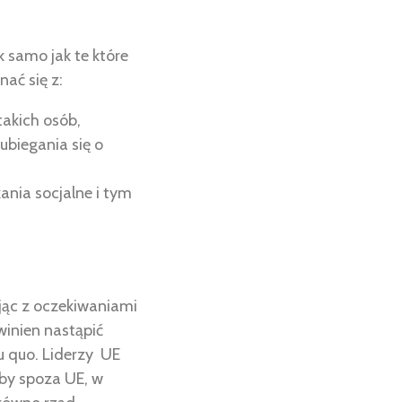
 samo jak te które
ać się z:
takich osób,
biegania się o
ania socjalne i tym
jąc z oczekiwaniami
winien nastąpić
u quo. Liderzy UE
oby spoza UE, w