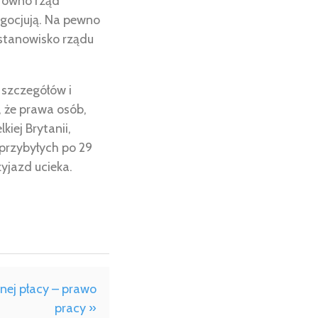
arówno rząd
negocjują. Na pewno
stanowisko rządu
 szczegółów i
, że prawa osób,
kiej Brytanii,
przybyłych po 29
yjazd ucieka.
nej płacy – prawo
pracy »