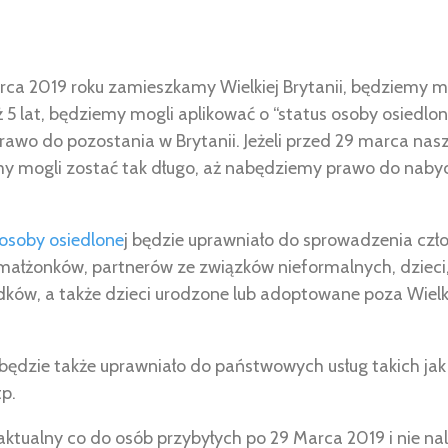
arca 2019 roku zamieszkamy Wielkiej Brytanii, będziemy mog
ż 5 lat, będziemy mogli aplikować o “status osoby osiedlone
awo do pozostania w Brytanii. Jeżeli przed 29 marca nasz
emy mogli zostać tak długo, aż nabędziemy prawo do naby
 osoby osiedlone
j będzie uprawniało do sprowadzenia czł
małżonków, partnerów ze związków nieformalnych, dzieci
dków, a także dzieci urodzone lub adoptowane poza Wielk
będzie także uprawniało do państwowych usług takich jak z
tp.
ktualny co do osób przybyłych po 29 Marca 2019 i nie na