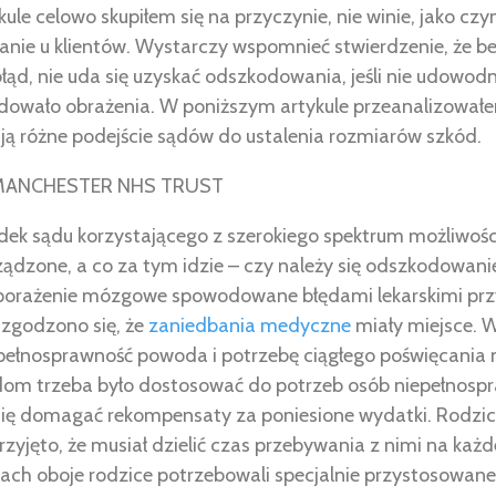
le celowo skupiłem się na przyczynie, nie winie, jako cz
nie u klientów. Wystarczy wspomnieć stwierdzenie, że be
błąd, nie uda się uzyskać odszkodowania, jeśli nie udowodni
owało obrażenia. W poniższym artykule przeanalizowałem
ją różne podejście sądów do ustalenia rozmiarów szkód.
MANCHESTER NHS TRUST
dek sądu korzystającego z szerokiego spektrum możliwości
ądzone, a co za tym idzie – czy należy się odszkodowani
porażenie mózgowe spowodowane błędami lekarskimi prz
 zgodzono się, że
zaniedbania medyczne
miały miejsce. 
łnosprawność powoda i potrzebę ciągłego poświęcania m
dom trzeba było dostosować do potrzeb osób niepełnosp
ię domagać rekompensaty za poniesione wydatki. Rodzic
przyjęto, że musiał dzielić czas przebywania z nimi na każ
iach oboje rodzice potrzebowali specjalnie przystosowan