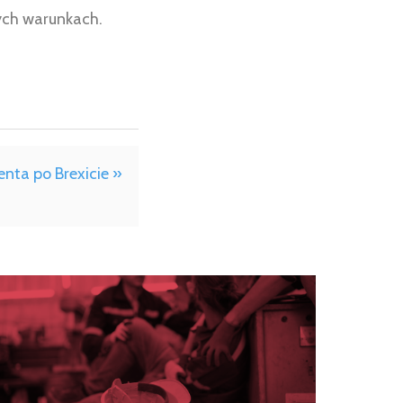
nych warunkach.
enta po Brexicie »