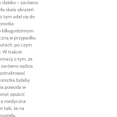
ak daleko – zarówno
ła skala obrażeń.
z tym udał się do
onistka
 o kilkugodzinnym
czną w przypadku
inutach, po czym
u
. W trakcie
rmacji o tym, że
ł zarówno sędzia
o potraktować
jonistka byłaby
nia powoda w
inut opuścić
ura medyczna
 taki, że na
rsonelu.