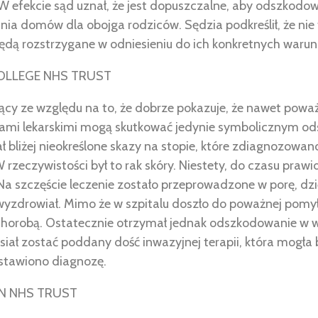
 efekcie sąd uznał, że jest dopuszczalne, aby odszkod
ia domów dla obojga rodziców. Sędzia podkreślił, że nie
będą rozstrzygane w odniesieniu do ich konkretnych waru
COLLEGE NHS TRUST
ący ze względu na to, że dobrze pokazuje, że nawet powa
mi lekarskimi mogą skutkować jedynie symbolicznym o
ł bliżej nieokreślone skazy na stopie, które zdiagnozowa
 rzeczywistości był to rak skóry. Niestety, do czasu praw
. Na szczęście leczenie zostało przeprowadzone w porę, dz
 wyzdrowiał. Mimo że w szpitalu doszło do poważnej pomy
 chorobą. Ostatecznie otrzymał jednak odszkodowanie w 
siał zostać poddany dość inwazyjnej terapii, która mogła 
stawiono diagnozę.
N NHS TRUST