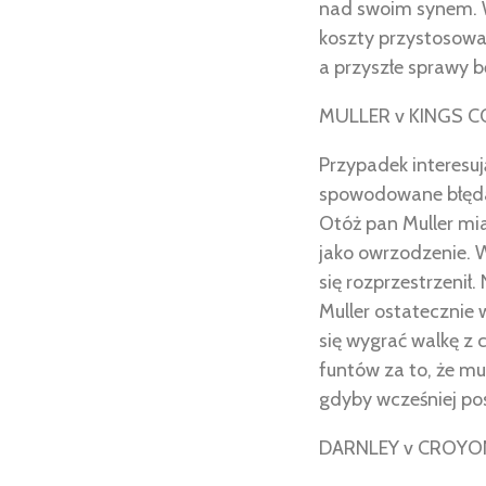
nad swoim synem. W
koszty przystosowan
a przyszłe sprawy 
MULLER v KINGS 
Przypadek interesuj
spowodowane błęda
Otóż pan Muller mia
jako owrzodzenie. W
się rozprzestrzenił
Muller ostatecznie
się wygrać walkę z
funtów za to, że mu
gdyby wcześniej po
DARNLEY v CROYO