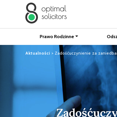
Prawo Rodzinne
Ods
Aktualności
>
Zadośćuczynienie za zaniedbani
Zadośćuczy