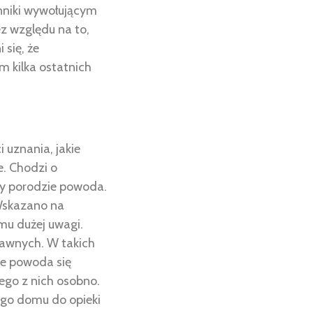
ynniki wywołującym
z względu na to,
 się, że
 kilka ostatnich
 uznania, jakie
e. Chodzi o
y porodzie powoda.
Wskazano na
u dużej uwagi.
rawnych. W takich
e powoda się
dego z nich osobno.
ego domu do opieki