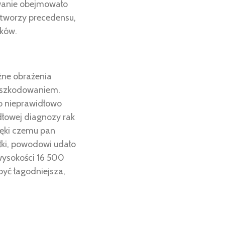
owanie obejmowało
 tworzy precedensu,
nków.
żne obrażenia
dszkodowaniem.
no nieprawidłowo
idłowej diagnozy rak
ięki czemu pan
łki, powodowi udało
wysokości 16 500
być łagodniejsza,