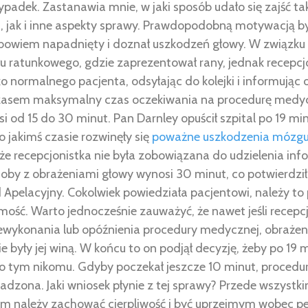
padek. Zastanawia mnie, w jaki sposób udało się zajść t
es, jak i inne aspekty sprawy. Prawdopodobną motywacją by
 bowiem napadnięty i doznał uszkodzeń głowy. W związku 
u ratunkowego, gdzie zaprezentował rany, jednak recepcj
o normalnego pacjenta, odsyłając do kolejki i informując
zasem maksymalny czas oczekiwania na procedurę medy
 od 15 do 30 minut. Pan Darnley opuścił szpital po 19 m
o jakimś czasie rozwinęły się
poważne uszkodzenia mózg
że recepcjonistka nie była zobowiązana do udzielenia info
soby z obrażeniami głowy wynosi 30 minut, co potwierdzi
d Apelacyjny. Cokolwiek powiedziała pacjentowi, należy t
mość. Warto jednocześnie zauważyć, że nawet jeśli recepc
ewykonania lub opóźnienia procedury medycznej, obraże
były jej winą. W końcu to on podjął decyzję, żeby po 19 m
c o tym nikomu. Gdyby poczekał jeszcze 10 minut, proced
dzona. Jaki wniosek płynie z tej sprawy? Przede wszystkim
m należy zachować cierpliwość i być uprzejmym wobec pe