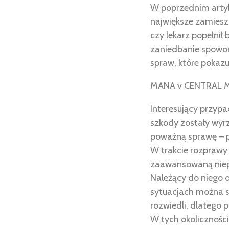
W poprzednim artyku
największe zamiesza
czy lekarz popełnił 
zaniedbanie spowod
spraw, które pokazu
MANA v CENTRAL 
Interesujący przypa
szkody zostały wyrz
poważną sprawę – 
W trakcie rozprawy
zaawansowaną niepe
Należący do niego 
sytuacjach można s
rozwiedli, dlatego 
W tych okolicznośc