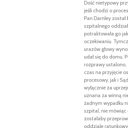
Dość nietypowy przy
jeśli chodzi o proc
Pan Darnley został
szpitalnego oddział
potraktowała go jak
oczekiwaniu. Tymc
urazów głowy wynosi
udał się do domu. P
rozprawy ustalono, 
czas na przyjęcie o
procesowy, jak i Są
wyłącznie za uprzej
uznana za winną ni
żadnym wypadku nie 
szpital, nie mówią
zostałaby przeprowa
oddziale ratunkowy