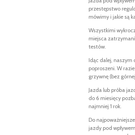
Jazda pod wpływem 
przestępstwo regul
mówimy i jakie są k
Wszystkimi wykrocz
miejsca zatrzymani
testów.
Idąc dalej, naszym 
poproszeni. W razi
grzywnę (bez górnej 
Jazda lub próba ja
do 6 miesięcy pozb
najmniej 1 rok.
Do najpoważniejsze
jazdy pod wpływem. 