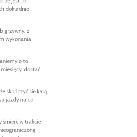
 że jest to
ch dokładnie
b grzywny, z
lem wykonania
taniemy o to
miesięcy, dostać
e skończyć się karą
wa jazdy na co
śmierć w trakcie
 nieograniczoną