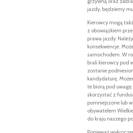
grzywną oraz zabran
jazdy, będziemy mu
Kierowcy mogą także
z obowiązkiem prz
prawa jazdy. Należy
konsekwencje. Może w
samochodem. W rok
brali kierowcy pod
zostanie podniesion
kandydaturę. Możem
te biorą pod uwagę 
skorzystać z fundu
pomniejszone lub w 
obywatelem Wielkiej
do kraju naszego p
Ponieważ wykroczen