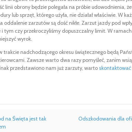
ć linii obrony będzie polegała na próbie udowodnienia, że 
dury lub sprzęt, którego użyła, nie działał właściwie. W 
a oddalenie zarzutów są dość nikłe. Zarzut jazdy pod w
ce i tym czy przekroczyliśmy dopuszczalny limit. W rama
iejszyć wyrok.
w trakcie nadchodzącego okresu świątecznego będą Pań
ierowcami. Zawsze warto dwa razy pomyśleć, zanim wsiąd
jednak przedstawiono nam już zarzuty, warto
skontaktować 
d na Święta jest tak
Odszkodowania dla ofi
iem