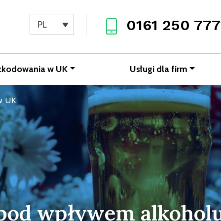
0161 250 777
PL
zkodowania w UK
Usługi dla firm
w UK
 pod wpływem alkohol