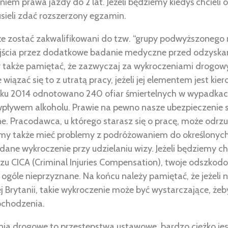
iem prawa jazdy do 2 lat. Jeżeli będziemy kiedyś chcieli
sieli zdać rozszerzony egzamin.
 zostać zakwalifikowani do tzw. “grupy podwyższonego ry
ejścia przez dodatkowe badanie medyczne przed odzysk
 także pamiętać, że zazwyczaj za wykroczeniami drogowym
iązać się to z utratą pracy, jeżeli jej elementem jest kie
u 2014 odnotowano 240 ofiar śmiertelnych w wypadkach
 wpływem alkoholu. Prawie na pewno nasze ubezpieczeni
e. Pracodawca, u którego starasz się o pracę, może odrzu
y także mieć problemy z podróżowaniem do określonych kr
dane wykroczenie przy udzielaniu wizy. Jeżeli będziemy chc
szu CICA (Criminal Injuries Compensation), twoje odszko
ogóle nieprzyznane. Na końcu należy pamiętać, że jeżeli ni
 Brytanii, takie wykroczenie może być wystarczające, że
ochodzenia.
ia drogowe to przestępstwa ustawowe, bardzo ciężko jest