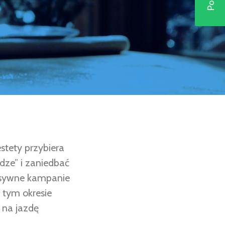
stety przybiera
odze” i zaniedbać
ensywne kampanie
w tym okresie
ę na jazdę