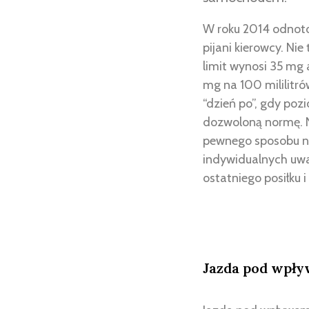
W roku 2014 odnot
pijani kierowcy. Nie
limit wynosi 35 mg a
mg na 100 mililitr
“dzień po”, gdy poz
dozwoloną normę. N
pewnego sposobu na
indywidualnych uwa
ostatniego posiłku i
Jazda pod wpły