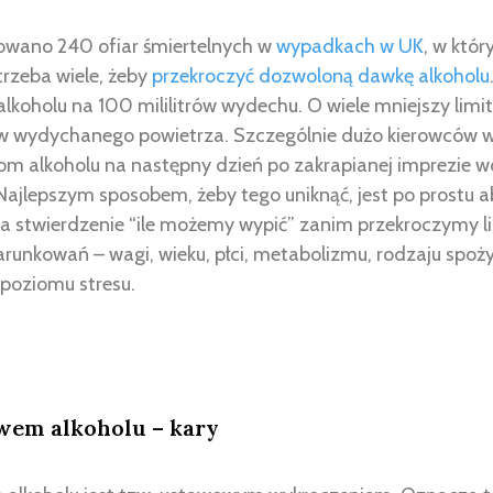
owano 240 ofiar śmiertelnych w
wypadkach w UK
, w któr
 trzeba wiele, żeby
przekroczyć dozwoloną dawkę alkoholu
lkoholu na 100 mililitrów wydechu. O wiele mniejszy limit 
ów wydychanego powietrza. Szczególnie dużo kierowców 
iom alkoholu na następny dzień po zakrapianej imprezie w
ajlepszym sposobem, żeby tego uniknąć, jest po prostu a
 stwierdzenie “ile możemy wypić” zanim przekroczymy lim
runkowań – wagi, wieku, płci, metabolizmu, rodzaju spoż
 poziomu stresu.
wem alkoholu – kary