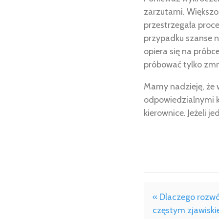
zarzutami. Większoś
przestrzegała proce
przypadku szanse n
opiera się na prób
próbować tylko zmn
Mamy nadzieję, że 
odpowiedzialnymi k
kierownice. Jeżeli 
« Dlaczego rozwó
częstym zjawisk