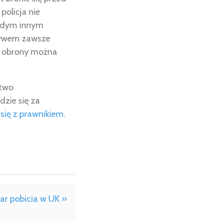
policja nie
każdym innym
pływem zawsze
ch obrony można
stwo
zie się za
się z prawnikiem
.
ar pobicia w UK »