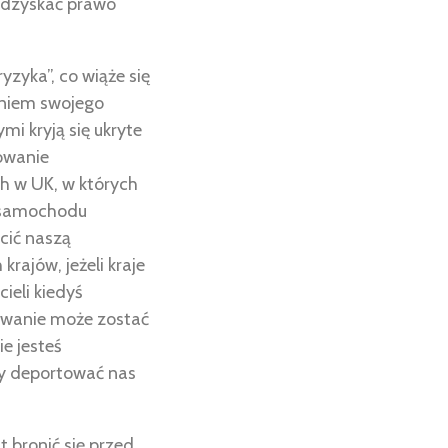
 odzyskać prawo
zyka”, co wiąże się
aniem swojego
i kryją się ukryte
rowanie
 w UK, w których
e samochodu
cić naszą
ajów, jeżeli kraje
ieli kiedyś
dowanie może zostać
e jesteś
by deportować nas
 bronić się przed