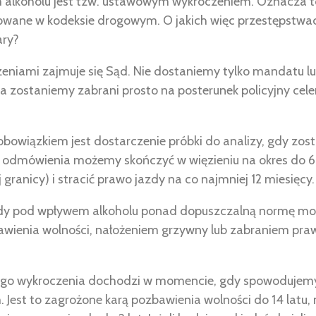
alkoholu jest tzw. ustawowym wykroczeniem. Oznacza to,
owane w kodeksie drogowym. O jakich więc przestępstwa
ary?
eniami zajmuje się Sąd. Nie dostaniemy tylko mandatu lu
a zostaniemy zabrani prosto na posterunek policyjny ce
obowiązkiem jest dostarczenie próbki do analizy, gdy zos
e odmówienia możemy skończyć w więzieniu na okres do 6 
granicy) i stracić prawo jazdy na co najmniej 12 miesięcy.
zdy pod wpływem alkoholu ponad dopuszczalną normę moż
awienia wolności, nałożeniem grzywny lub zabraniem pra
go wykroczenia dochodzi w momencie, gdy spowodujemy 
Jest to zagrożone karą pozbawienia wolności do 14 latu,