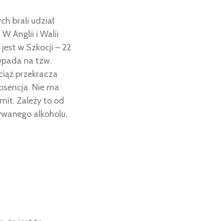
ych brali udział
. W Anglii i Walii
jest w Szkocji – 22
wpada na tzw.
ciąż przekracza
bsencja. Nie ma
it. Zależy to od
ywanego alkoholu,