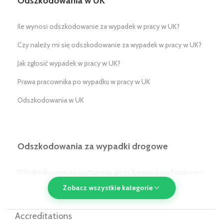
Odszkodowania w UK
Ile wynosi odszkodowanie za wypadek w pracy w UK?
Czy należy mi się odszkodowanie za wypadek w pracy w UK?
Jak zgłosić wypadek w pracy w UK?
Prawa pracownika po wypadku w pracy w UK
Odszkodowania w UK
Odszkodowania za wypadki drogowe
Odszkodowanie po potrąceniu przez kierowcę pod wpływem
alkoholu/narkotyków w UK
Zobacz wszystkie kategorie
Odszkodowanie po potrąceniu przez pojazd komunikacji
Accreditations
publicznej w UK