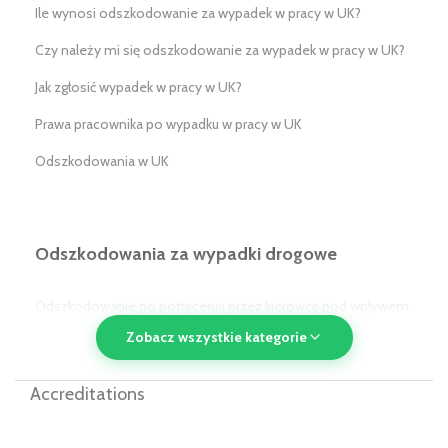
Ile wynosi odszkodowanie za wypadek w pracy w UK?
Czy należy mi się odszkodowanie za wypadek w pracy w UK?
Jak zgłosić wypadek w pracy w UK?
Prawa pracownika po wypadku w pracy w UK
Odszkodowania w UK
Odszkodowania za wypadki drogowe
Odszkodowanie po potrąceniu przez kierowcę pod wpływem
alkoholu/narkotyków w UK
Zobacz wszystkie kategorie
Odszkodowanie po potrąceniu przez pojazd komunikacji
Accreditations
publicznej w UK
Odszkodowanie dla pasażera w UK