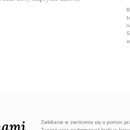
R
t
n
S
o
nami
Zwlekanie w zwróceniu się o pomoc p
Zacznij więc podejmować kroki w kier