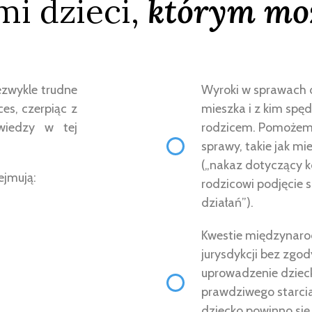
i dzieci,
którym mo
ezwykle trudne
Wyroki w sprawach d
es, czerpiąc z
mieszka i z kim spęd
wiedzy w tej
rodzicem. Pomożemy
sprawy, takie jak mi
(„nakaz dotyczący k
ejmują:
rodzicowi podjęcie 
działań”).
Kwestie międzynarod
jurysdykcji bez zgod
uprowadzenie dzieck
prawdziwego starcia
dziecko powinno się