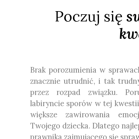
Poczuj się
s
kwe
Brak porozumienia w sprawac
znacznie utrudnić, i tak trud
przez rozpad związku. Por
labiryncie sporów w tej kwest
większe zawirowania emoc
Twojego dziecka. Dlatego najle
prawnika zajmującego się spra