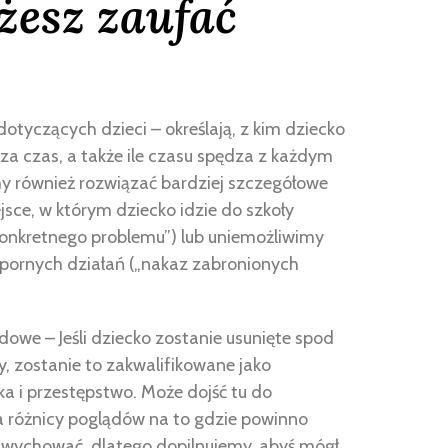
żesz zaufać
otyczących dzieci – określają, z kim dziecko
za czas, a także ile czasu spędza z każdym
 również rozwiązać bardziej szczegółowe
ejsce, w którym dziecko idzie do szkoły
onkretnego problemu”) lub uniemożliwimy
spornych działań („nakaz zabronionych
owe – Jeśli dziecko zostanie usunięte spod
y, zostanie to zakwalifikowane jako
a i przestępstwo. Może dojść tu do
 różnicy poglądów na to gdzie powinno
 wychować, dlatego dopilnujemy, abyś mógł