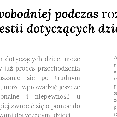
wobodniej podczas
ro
stii dotyczących dzie
h dotyczących dzieci może
Z
p
ny już proces przechodzenia
a
uszanie się po trudnym
r
ii, może wprowadzić jeszcze
p
s
jonalne i niepewność u
z
piej zwrócić się o pomoc do
p
wami dotyczącymi dzieci.
r