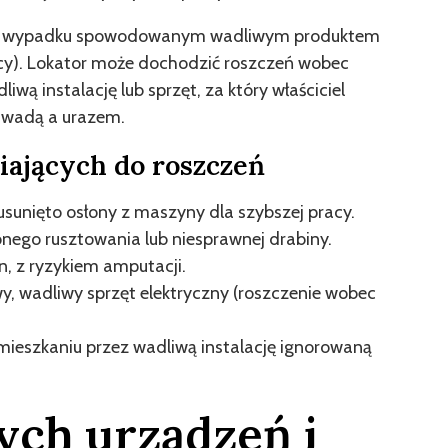
 po wypadku spowodowanym wadliwym produktem
cy). Lokator może dochodzić roszczeń wobec
liwą instalację lub sprzęt, za który właściciel
 wadą a urazem.
iających do roszczeń
usunięto osłony z maszyny dla szybszej pracy.
ego rusztowania lub niesprawnej drabiny.
n, z ryzykiem amputacji.
 wadliwy sprzęt elektryczny (roszczenie wobec
ieszkaniu przez wadliwą instalację ignorowaną
ych urządzeń i