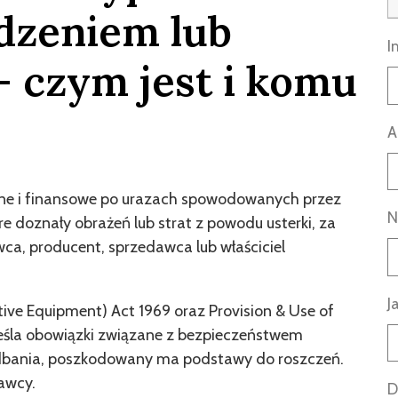
dzeniem lub
I
 czym jest i komu
A
zne i finansowe po urazach spowodowanych przez
N
e doznały obrażeń lub strat z powodu usterki, za
ca, producent, sprzedawca lub właściciel
J
ctive Equipment) Act 1969 oraz Provision & Use of
eśla obowiązki związane z bezpieczeństwem
iedbania, poszkodowany ma podstawy do roszczeń.
rawcy.
D