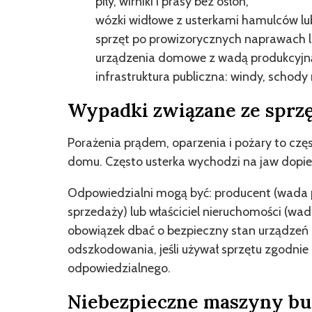
piły, wirniki i prasy bez osłon,
wózki widłowe z usterkami hamulców lub
sprzęt po prowizorycznych naprawach l
urządzenia domowe z wadą produkcyjn
infrastruktura publiczna: windy, schody
Wypadki związane ze sprz
Porażenia prądem, oparzenia i pożary to częs
domu. Często usterka wychodzi na jaw dopie
Odpowiedzialni mogą być: producent (wada 
sprzedaży) lub właściciel nieruchomości (wa
obowiązek dbać o bezpieczny stan urządzeń 
odszkodowania, jeśli używał sprzętu zgodnie z
odpowiedzialnego.
Niebezpieczne maszyny bu