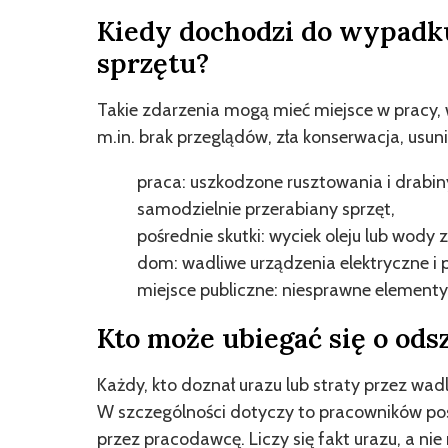
Kiedy dochodzi do wypadk
sprzętu?
Takie zdarzenia mogą mieć miejsce w pracy, 
m.in. brak przeglądów, zła konserwacja, usun
praca: uszkodzone rusztowania i drabiny
samodzielnie przerabiany sprzęt,
pośrednie skutki: wyciek oleju lub wody 
dom: wadliwe urządzenia elektryczne i 
miejsce publiczne: niesprawne element
Kto może ubiegać się o od
Każdy, kto doznał urazu lub straty przez wadli
W szczególności dotyczy to pracowników p
przez pracodawcę. Liczy się fakt urazu, a ni