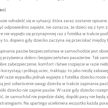
eci
że odnaleźć się w sytuacji, która zaraz zostanie opisane
yć odpowiednio zapięte, nie oznacza, że dzieci się z tym 
óre nie wypięło się przynajmniej raz z fotelika w trakcie
to, dopiero gdy dziecko zaczyna się przeciskać między 
pinania pasów bezpieczeństwa w samochodzie jest obowi
j przyświeca dobro i bezpieczeństwo pasażerów. Tak samo, 
obre zabezpieczenie, komfort i łatwe rozpięcie w razie ni
 korzystają i próbują uciec, traktując to jako niezłą zabaw
 W razie wypadku jednak wypięte z fotelika dziecko może 
ką jest odwrócenie uwagi dziecka w trakcie zapinania pa
ki dziecko nie zapnie pasów. W razie gdy dziecko rozepn
ć, że samochód nie pojedzie dalej, dopóki pasy nie będą z
strategiami. Na upartego uciekiniera wszystko każda por