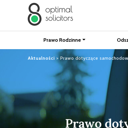
Prawo Rodzinne
Ods
Aktualności
>
Prawo dotyczące samochodowy
Prawo dot