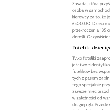
Zasada, która przyś
osoba w samochodz
kierowcy za to, że 
£500.00. Dzieci mu
przekroczenia 135 c
dorośli. Oczywiście 
Foteliki dzieci
Tylko foteliki zaap
je łatwo zidentyfiko
fotelików bez wspom
tych z pasem zapin
tego specjalnie prz
zawsze mieć przód 
w zależności od wzr
drugiej ręki. Przede