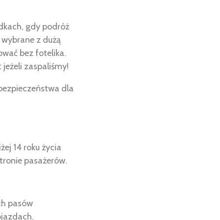
adkach, gdy podróż
y wybrane z dużą
wać bez fotelika.
jeżeli zaspaliśmy!
s bezpieczeństwa dla
ej 14 roku życia
stronie pasażerów.
ch pasów
ojazdach.