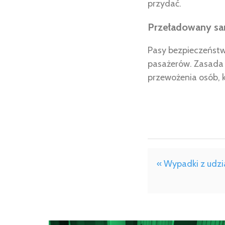
przydać.
Przeładowany s
Pasy bezpieczeństwa
pasażerów. Zasada j
przewożenia osób, k
« Wypadki z udz