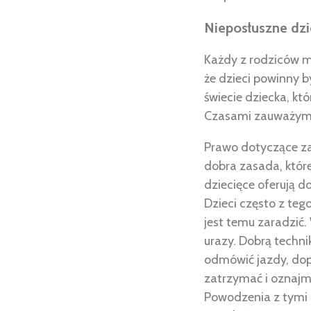
Nieposłuszne dzi
Każdy z rodziców mo
że dzieci powinny b
świecie dziecka, kt
Czasami zauważymy 
Prawo dotyczące za
dobra zasada, które
dziecięce oferują d
Dzieci często z tego
jest temu zaradzić.
urazy. Dobrą techni
odmówić jazdy, dopó
zatrzymać i oznajmi
Powodzenia z tymi 