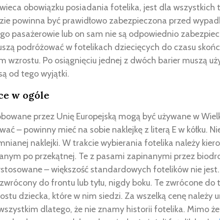
wieca obowiązku posiadania fotelika, jest dla wszystkich
ie powinna być prawidłowo zabezpieczona przed wypadk
jego pasażerowie lub on sam nie są odpowiednio zabezpiec
szą podróżować w fotelikach dziecięcych do czasu skończe
m wzrostu. Po osiągnięciu jednej z dwóch barier muszą u
są od tego wyjątki.
ęce w ogóle
robowane przez Unię Europejską mogą być używane w Wielk
wać – powinny mieć na sobie naklejkę z literą E w kółku. N
nianej naklejki. W trakcie wybierania fotelika należy kier
anym po przekątnej. Te z pasami zapinanymi przez biodr
ystosowane – większość standardowych fotelików nie jest.
zwrócony do frontu lub tyłu, nigdy boku. Te zwrócone do
ostu dziecka, które w nim siedzi. Za wszelką cenę należy u
 wszystkim dlatego, że nie znamy historii fotelika. Mimo że