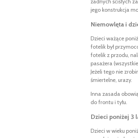
żadnych ścisłych za
jego konstrukcja mo
Niemowlęta i dzi
Dzieci ważące poniż
fotelik był przymo
fotelik z przodu, n
pasażera (wszystki
Jeżeli tego nie zr
śmiertelne, urazy.
Inna zasada obowią
do frontu i tyłu.
Dzieci poniżej 3 l
Dzieci w wieku poni