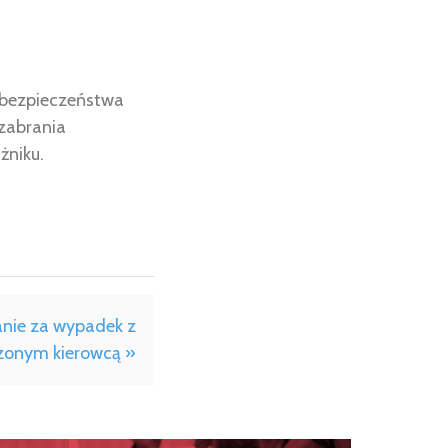
a bezpieczeństwa
 zabrania
żniku.
ie za wypadek z
zonym kierowcą »