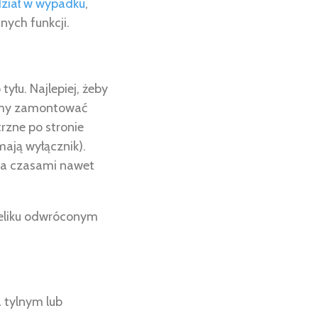
ział w wypadku
,
nych funkcji.
yłu. Najlepiej, żeby
simy zamontować
trzne po stronie
ają wyłącznik).
, a czasami nawet
teliku odwróconym
a tylnym lub