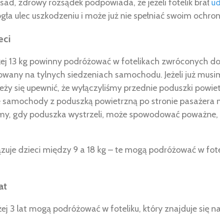
sad, zdrowy rozsądek podpowiada, że jeżeli fotelik brał
ud
gła ulec uszkodzeniu i może już nie spełniać swoim ochron
eci
ej 13 kg powinny podróżować w fotelikach zwróconych do t
cowany na tylnych siedzeniach samochodu. Jeżeli już mu
ależy się upewnić, że wyłączyliśmy przednie poduszki powie
e samochody z poduszką powietrzną po stronie pasażera m
obimy, gdy poduszka wystrzeli, może spowodować poważne
zuje dzieci między 9 a 18 kg – te mogą podróżować w fo
at
żej 3 lat mogą podróżować w foteliku, który znajduje się n