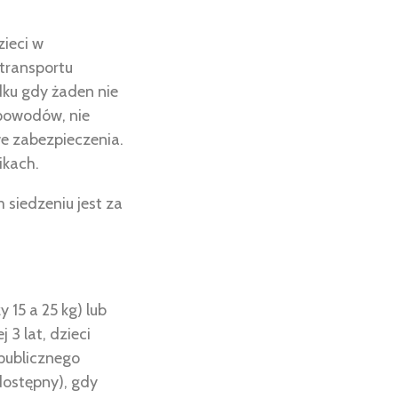
ieci w
transportu
dku gdy żaden nie
 powodów, nie
we zabezpieczenia.
ikach.
siedzeniu jest za
 15 a 25 kg) lub
 3 lat, dzieci
 publicznego
dostępny), gdy