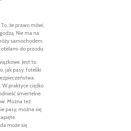
. To, że prawo mówi,
zgodzą. Nie ma na
 podróży samochodem.
fotelami do przodu.
ązkowe. Jest to
jak pasy, foteliki
ebezpieczeństwa.
ę. W praktyce ciężko
odnieść śmiertelne
sów. Można też
ie pasy, można się
apięte.
ada może się