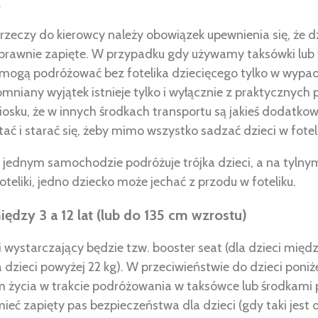
.
zeczy do kierowcy należy obowiązek upewnienia się, że dz
rawnie zapięte. W przypadku gdy używamy taksówki lub 
i mogą podróżować bez fotelika dziecięcego tylko w wypa
mniany wyjątek istnieje tylko i wyłącznie z praktycznych
osku, że w innych środkach transportu są jakieś dodatko
ć i starać się, żeby mimo wszystko sadzać dzieci w fotel
jednym samochodzie podróżuje trójka dzieci, a na tylnym 
teliki, jedno dziecko może jechać z przodu w foteliku.
ędzy 3 a 12 lat (lub do 135 cm wzrostu)
 wystarczający będzie tzw. booster seat (dla dzieci między
 dzieci powyżej 22 kg). W przeciwieństwie do dzieci poniżej
em życia w trakcie podróżowania w taksówce lub środkami
ieć zapięty pas bezpieczeństwa dla dzieci (gdy taki jest 