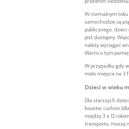
przednim siedzeniu
W normalnym toku r
samochodzie są pop
publicznego, dziec
jest dostępny. Wspo
należy wyciągać wni
Warto o tym pamięta
W przypadku gdy w 
mało miejsca na 3 fo
Dzieci w wieku mi
Dla starszych dzieci
booster cushion (dla
między 3 a 12 roki
transportu, muszą m