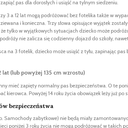
zapiąć pas dla dorosłych i usiąść na tylnym siedzeniu.
dzy 3 a 12 lat mogą podróżować bez fotelika także w wyp
odziewana i konieczna. Trzy słowa opisujące wyjątek został
 że tylko w wyjątkowych sytuacjach dziecko może podróżo
podróży nie zalicza się codzienny dojazd do szkoły, nawet 
ca na 3 fotelik, dziecko może usiąść z tyłu, zapinając pa
 lat (lub powyżej 135 cm wzrostu)
nny mieć zapięty normalny pas bezpieczeństwa. O te poniż
 kierowca. Powyżej 14 roku życia obowiązek leży już po 
sów bezpieczeństwa
(np. Samochody zabytkowe) nie będą miały zamontowany
eci poniżej 3 roku życia nie mogą podróżować w takich p