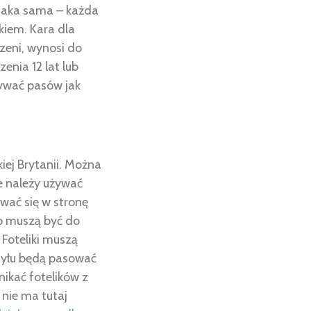
 taka sama – każda
iem. Kara dla
zeni, wynosi do
nia 12 lat lub
żywać pasów jak
iej Brytanii. Można
ie należy używać
ować się w stronę
o muszą być do
 Foteliki muszą
 tyłu będą pasować
nikać fotelików z
 nie ma tutaj