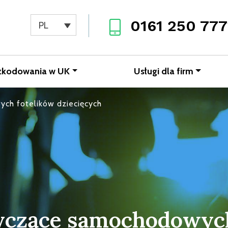
0161 250 777
PL
zkodowania w UK
Usługi dla firm
ch fotelików dziecięcych
yczące samochodowych