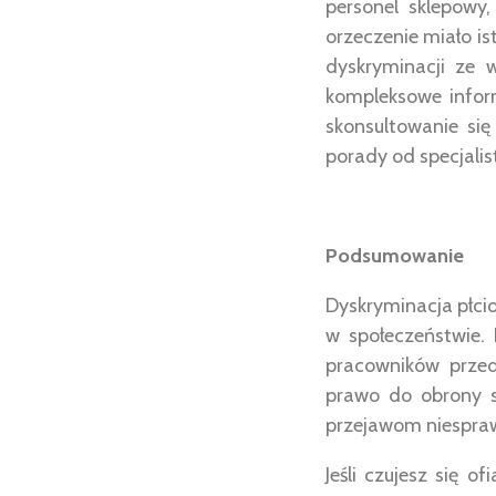
personel sklepowy
orzeczenie miało i
dyskryminacji ze w
kompleksowe infor
skonsultowanie si
porady od specjalis
Podsumowanie
Dyskryminacja płci
w społeczeństwie. 
pracowników przed
prawo do obrony s
przejawom niesprawi
Jeśli czujesz się o