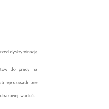
rzed dyskryminacją
atów do pracy na
stnieje uzasadnione
nakowej wartości,