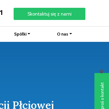
1
Skontaktuj się z nami
Spółki
O nas
Poproś o kontakt
i Płciowej