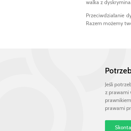
walka z dyskryminac
Przeciwdziałanie d
Razem możemy tworz
Potrze
Jeśli potr
z prawami w
prawnikiem 
prawami pr
Skontak