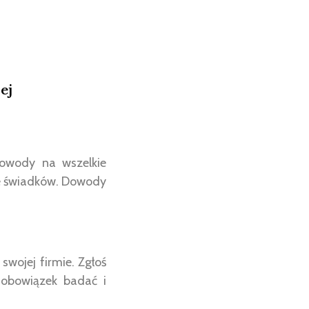
ej
 dowody na wszelkie
ie świadków. Dowody
wojej firmie. Zgłoś
 obowiązek badać i