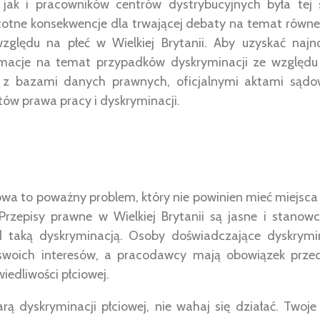
, jak i pracowników centrów dystrybucyjnych była tej 
stotne konsekwencje dla trwającej debaty na temat równ
zględu na płeć w Wielkiej Brytanii. Aby uzyskać najn
macje na temat przypadków dyskryminacji ze względu n
ę z bazami danych prawnych, oficjalnymi aktami sądo
tów prawa pracy i dyskryminacji.
owa to poważny problem, który nie powinien mieć miejsca 
Przepisy prawne w Wielkiej Brytanii są jasne i stanow
 taką dyskryminacją. Osoby doświadczające dyskrymin
woich interesów, a pracodawcy mają obowiązek przec
edliwości płciowej.
fiarą dyskryminacji płciowej, nie wahaj się działać. Two