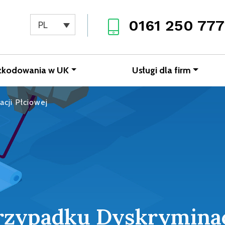
0161 250 777
PL
zkodowania w UK
Usługi dla firm
cji Płciowej
rzypadku Dyskryminacj