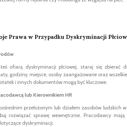
oje Prawa w Przypadku Dyskryminacji Płciow
owodów
jesteś ofiarą dyskryminacji płciowej, staraj się zbierać
 daty, godziny, miejsce, osoby zaangażowane oraz wszelk
 notatek i innych dokumentów mogą być kluczowe.
acodawcą lub Kierownikiem HR
ośrednim przełożonym lub działem zasobów ludzkich w s
buj rozwiązać sprawę wewnętrznie. Pracodawcy mają
dotyczące dyskryminacji.