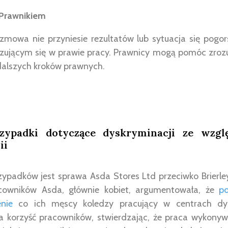
 Prawnikiem
zmowa nie przyniesie rezultatów lub sytuacja się pogors
izującym się w prawie pracy. Prawnicy mogą pomóc zroz
alszych kroków prawnych.
zypadki dotyczące dyskryminacji ze wzg
ii
ypadków jest sprawa Asda Stores Ltd przeciwko Brierley 
cowników Asda, głównie kobiet, argumentowała, że
p
nie
co ich męscy koledzy pracujący w centrach dys
na korzyść pracowników, stwierdzając, że praca wykony