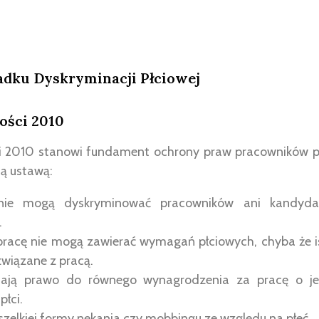
dku Dyskryminacji Płciowej
ości 2010
 2010 stanowi fundament ochrony praw pracowników p
tą ustawą:
nie mogą dyskryminować pracowników ani kandyd
.
pracę nie mogą zawierać wymagań płciowych, chyba że i
wiązane z pracą.
ają prawo do równego wynagrodzenia za pracę o jed
płci.
szelkiej formy nękania czy mobbingu ze względu na płeć.