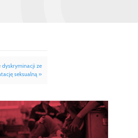
 dyskryminacji ze
tację seksualną »