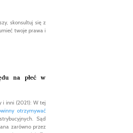
zy, skonsultuj się z
umieć twoje prawa i
lędu na płeć w
i inni (2021): W tej
owinny otrzymywać
trybucyjnych. Sąd
wana zarówno przez