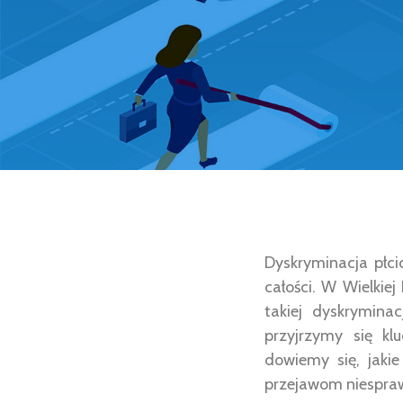
Dyskryminacja płci
całości. W Wielkie
takiej dyskrymina
przyjrzymy się k
dowiemy się, jaki
przejawom niespraw