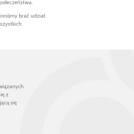
społeczeństwa.
nniśmy brać udział.
szystkich.
związanych
ię z
jącą się