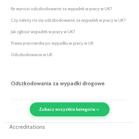
Ile wynosi odszkodowanie za wypadek w pracy w UK?
Czy należy mi się odszkodowanie za wypadek w pracy w UK?
Jak zgłosić wypadek w pracy w UK?
Prawa pracownika po wypadku w pracy w UK
Odszkodowania w UK
Odszkodowania za wypadki drogowe
Odszkodowanie po potrąceniu przez kierowcę pod wpływem
alkoholu/narkotyków w UK
Zobacz wszystkie kategorie
Odszkodowanie po potrąceniu przez pojazd komunikacji
Accreditations
publicznej w UK