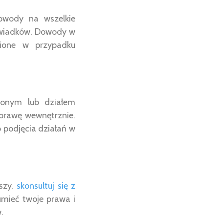
owody na wszelkie
świadków. Dowody w
nione w przypadku
ożonym lub działem
sprawę wewnętrznie.
 podjęcia działań w
rszy,
skonsultuj się z
mieć twoje prawa i
.