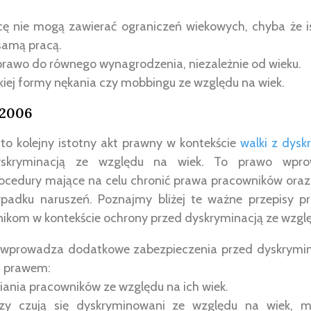
cę nie mogą zawierać ograniczeń wiekowych, chyba że i
samą pracą.
prawo do równego wynagrodzenia, niezależnie od wieku.
lkiej formy nękania czy mobbingu ze względu na wiek.
 2006
o kolejny istotny akt prawny w kontekście
walki z dysk
skryminacją ze względu na wiek. To prawo wpr
rocedury mające na celu chronić prawa pracowników ora
padku naruszeń. Poznajmy bliżej te ważne przepisy pr
nikom w kontekście ochrony przed dyskryminacją ze wzglę
wprowadza dodatkowe zabezpieczenia przed dyskrymin
m prawem:
niania pracowników ze względu na ich wiek.
rzy czują się dyskryminowani ze względu na wiek, 