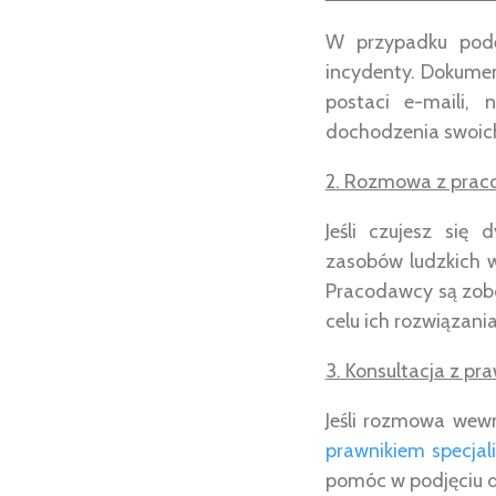
W przypadku pode
incydenty. Dokume
postaci e-maili,
dochodzenia swoic
2. Rozmowa z prac
Jeśli czujesz się
zasobów ludzkich w
Pracodawcy są zobo
celu ich rozwiązania
3. Konsultacja z pr
Jeśli rozmowa wewn
prawnikiem specjal
pomóc w podjęciu d