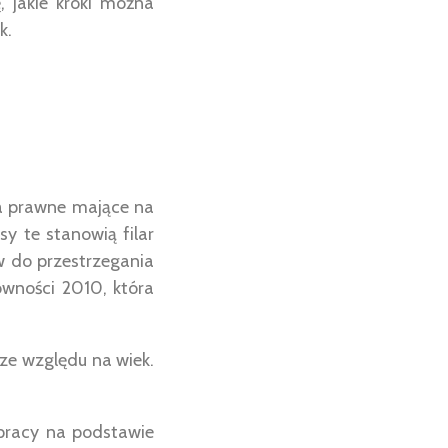
 jakie kroki można
k.
nia prawne mające na
y te stanowią filar
w do przestrzegania
wności 2010, która
ze względu na wiek.
pracy na podstawie