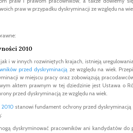
om praw i prawom pracowników, a także dowiemy się,
swoich praw w przypadku dyskryminacji ze względu na wie
prawne:
wności 2010
, jak i w innych rozwiniętych krajach, istnieją uregulowa
wników przed dyskryminacją
ze względu na wiek. Przepis
ryminacji w miejscu pracy oraz zobowiązują pracodawcó
owym aktem prawnym w tej dziedzinie jest Ustawa o Ró
rony przed dyskryminacją ze względu na wiek.
i 2010
stanowi fundament ochrony przed dyskryminacją 
:
mogą dyskryminować pracowników ani kandydatów do 