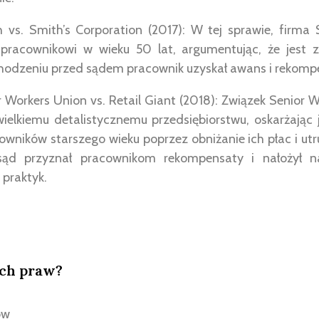
 vs. Smith’s Corporation (2017): W tej sprawie, firma 
racownikowi w wieku 50 lat, argumentując, że jest 
hodzeniu przed sądem pracownik uzyskał awans i rekomp
 Workers Union vs. Retail Giant (2018): Związek Senior 
ielkiemu detalistycznemu przedsiębiorstwu, oskarżając
owników starszego wieku poprzez obniżanie ich płac i ut
sąd przyznał pracownikom rekompensaty i nałożył n
 praktyk.
ich praw?
ów