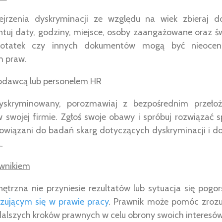
jrzenia dyskryminacji ze względu na wiek zbieraj d
ntuj daty, godziny, miejsce, osoby zaangażowane oraz 
 notatek czy innych dokumentów mogą być nieoce
h praw.
odawcą lub personelem HR
 dyskryminowany, porozmawiaj z bezpośrednim przeł
 swojej firmie. Zgłoś swoje obawy i spróbuj rozwiązać 
wiązani do badań skarg dotyczących dyskryminacji i do
.
awnikiem
ętrzna nie przyniesie rezultatów lub sytuacja się pogo
izującym się w prawie pracy
. Prawnik może pomóc zrozu
alszych kroków prawnych w celu obrony swoich interesów