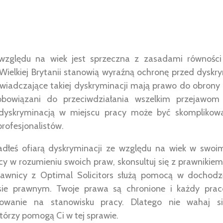
względu na wiek jest sprzeczna z zasadami równości i
Wielkiej Brytanii stanowią wyraźną ochronę przed dyskr
wiadczające takiej dyskryminacji mają prawo do obrony 
owiązani do przeciwdziałania wszelkim przejawom n
dyskryminacją w miejscu pracy może być skomplikow
rofesjonalistów.
padłeś ofiarą dyskryminacji ze względu na wiek w swoi
y w rozumieniu swoich praw, skonsultuj się z prawnikiem 
rawnicy z Optimal Solicitors służą pomocą w dochodz
sie prawnym. Twoje prawa są chronione i każdy prac
ktowanie na stanowisku pracy. Dlatego nie wahaj s
którzy pomogą Ci w tej sprawie.