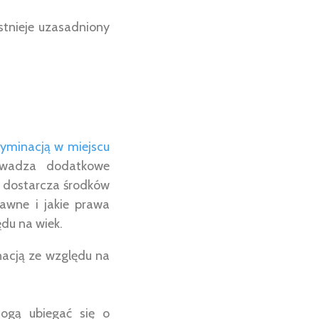
stnieje uzasadniony
ryminacją w miejscu
owadza dodatkowe
z dostarcza środków
awne i jakie prawa
du na wiek.
acją ze względu na
mogą ubiegać się o