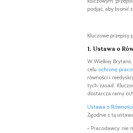
kluczowym przepis
podjąć, aby bronić 
Kluczowe przepisy 
1. Ustawa o Ró
W Wielkiej Brytanii
celu
ochronę praco
równości i niedysk
tych zasad. Klucz
dostarcza ramy och
Ustawa o Równośc
Zgodnie z tą ustawą
• Pracodawcy nie 