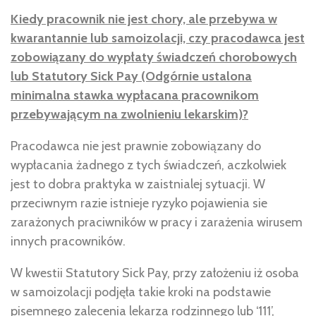
Kiedy pracownik nie jest chory, ale przebywa w
kwarantannie lub samoizolacji, czy pracodawca jest
zobowiązany do wypłaty świadczeń chorobowych
lub Statutory Sick Pay (Odgórnie ustalona
minimalna stawka wypłacana pracownikom
przebywającym na zwolnieniu lekarskim)?
Pracodawca nie jest prawnie zobowiązany do
wypłacania żadnego z tych świadczeń, aczkolwiek
jest to dobra praktyka w zaistnialej sytuacji. W
przeciwnym razie istnieje ryzyko pojawienia sie
zarażonych praciwników w pracy i zarażenia wirusem
innych pracowników.
W kwestii Statutory Sick Pay, przy założeniu iż osoba
w samoizolacji podjęła takie kroki na podstawie
pisemnego zalecenia lekarza rodzinnego lub ‘111’,