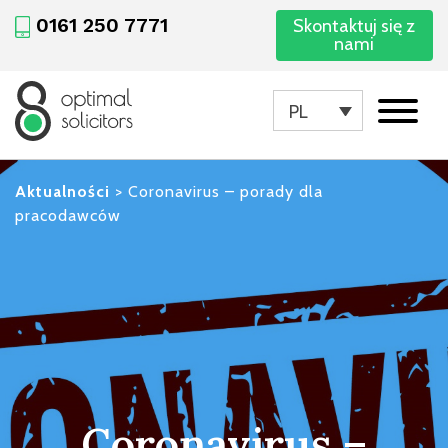
0161 250 7771
Skontaktuj się z
nami
PL
Aktualności
>
Coronavirus – porady dla
pracodawców
Coronavirus –