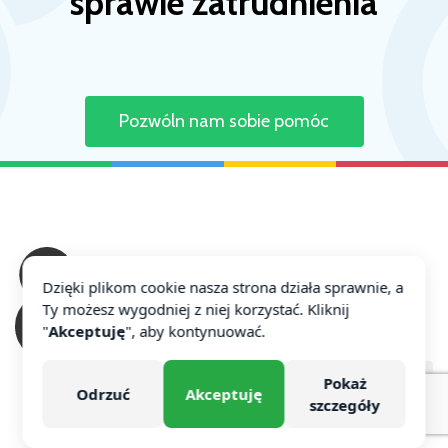
sprawie zatrudnienia
Pozwóln nam sobie pomóc
Dzięki plikom cookie nasza strona działa sprawnie, a
Ty możesz wygodniej z niej korzystać. Kliknij
"
Akceptuję
", aby kontynuować.
Pokaż
Powrót do góry
Odrzuć
Akceptuję
szczegóły