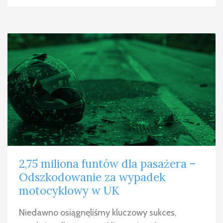
2,75 miliona funtów dla pasażera –
Odszkodowanie za wypadek
motocyklowy w UK
Niedawno osiągnęliśmy kluczowy sukces,