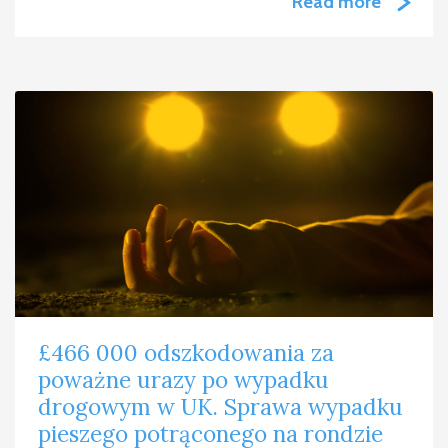
Read more
£466 000 odszkodowania za
poważne urazy po wypadku
drogowym w UK. Sprawa wypadku
pieszego potrąconego na rondzie