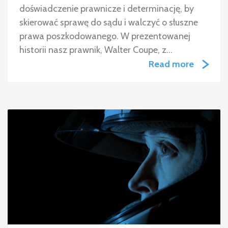
doświadczenie prawnicze i determinację, by
skierować sprawę do sądu i walczyć o słuszne
prawa poszkodowanego. W prezentowanej
historii nasz prawnik, Walter Coupe, z…
Read more