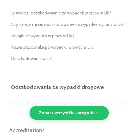
Ile wynosi odszkodowanie za wypadek w pracy w UK?
Czy należy mi się odszkodowanie za wypadek w pracy w UK?
Jak zgłosić wypadek w pracy w UK?
Prawa pracownika po wypadku w pracy w UK
Odszkodowania w UK
Odszkodowania za wypadki drogowe
Odszkodowanie po potrąceniu przez kierowcę pod wpływem
alkoholu/narkotyków w UK
Zobacz wszystkie kategorie
Odszkodowanie po potrąceniu przez pojazd komunikacji
Accreditations
publicznej w UK