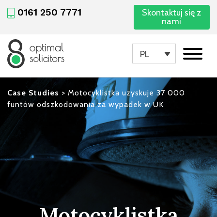
0161 250 7771
Skontaktuj się z
nami
PL
Case Studies
>
Motocyklistka uzyskuje 37 000
funtów odszkodowania za wypadek w UK
Motocyklistka