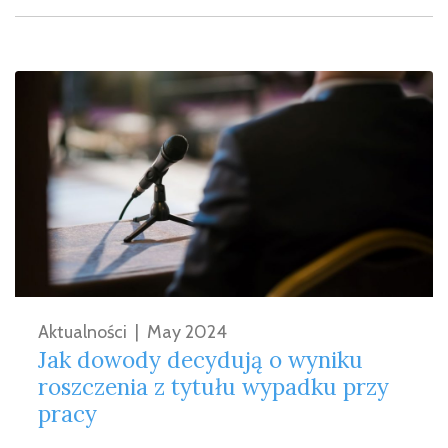
Aktualności
|
May 2024
Jak dowody decydują o wyniku
roszczenia z tytułu wypadku przy
pracy