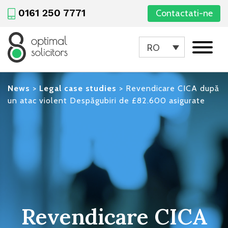
0161 250 7771
Contactati-ne
RO
News
>
Legal case studies
>
Revendicare CICA după
un atac violent Despăgubiri de £82.600 asigurate
Revendicare CICA