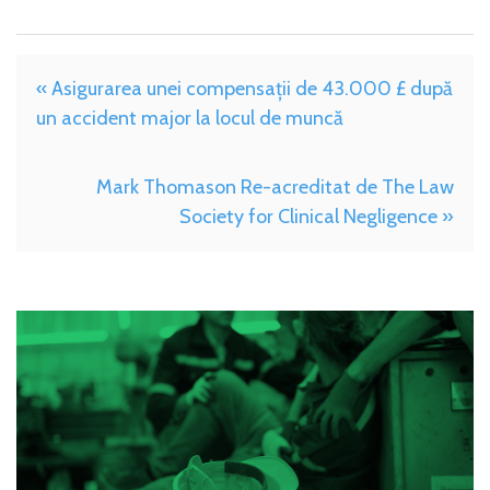
« Asigurarea unei compensații de 43.000 £ după
un accident major la locul de muncă
Mark Thomason Re-acreditat de The Law
Society for Clinical Negligence »