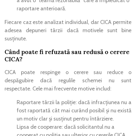
a avut o “teamă rezonabilă” care a împiedicat o
raportare anterioară.
Fiecare caz este analizat individual, dar CICA permite
adesea depuneri târzii dacă motivele sunt bine
susținute.
Când poate fi refuzată sau redusă o cerere
CICA?
CICA poate respinge o cerere sau reduce o
despăgubire dacă regulile schemei nu sunt
respectate. Cele mai frecvente motive includ:
Raportare târzii la poliție: dacă infracțiunea nu a
fost raportată cât mai curând posibil și nu există
un motiv clar și susținut pentru întârziere.
Lipsa de cooperare: dacă solicitantul nu a
cooperat cu poliția sau ulterior cu cererile CICA,