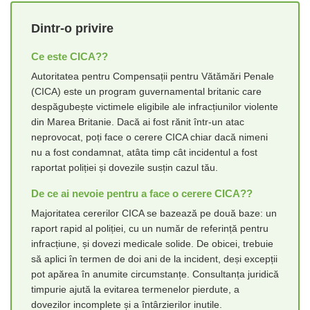
Dintr-o privire
Ce este CICA??
Autoritatea pentru Compensații pentru Vătămări Penale
(CICA) este un program guvernamental britanic care
despăgubește victimele eligibile ale infracțiunilor violente
din Marea Britanie. Dacă ai fost rănit într-un atac
neprovocat, poți face o cerere CICA chiar dacă nimeni
nu a fost condamnat, atâta timp cât incidentul a fost
raportat poliției și dovezile susțin cazul tău.
De ce ai nevoie pentru a face o cerere CICA??
Majoritatea cererilor CICA se bazează pe două baze: un
raport rapid al poliției, cu un număr de referință pentru
infracțiune, și dovezi medicale solide. De obicei, trebuie
să aplici în termen de doi ani de la incident, deși excepții
pot apărea în anumite circumstanțe. Consultanța juridică
timpurie ajută la evitarea termenelor pierdute, a
dovezilor incomplete și a întârzierilor inutile.