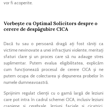
vor fi acoperite.
Vorbește cu Optimal Solicitors despre o
cerere de despăgubire CICA
Dacă tu sau o persoană dragă ați fost răniți ca
victime nevinovate a unei infracțiuni violente, meritați
sfaturi clare și un proces care să nu adauge stres
suplimentar. Putem evalua eligibilitatea, explicăm
cum funcționează procesul de cerere CICA și ne
putem ocupa de colectarea și depunerea probelor în
numele dumneavoastră.
Sprijinim regulat clienții cu o gamă largă de leziuni
care pot intra în cadrul schemei CICA, inclusiv leziuni
craniene și cerebrale, leziuni faciale și cicatrici,