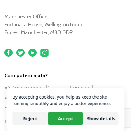
Manchester Office
Fortunata House, Wellington Road,
Eccles, Manchester, M30 0DR
Cum putem ajuta?
Vătămare corporală
Comercial
By accepting cookies, you help us keep the site
Accident rutier
Corporativ
running smoothly and enjoy a better experience.
Dreptul familiei
Reject
Accept
Show details
Despre