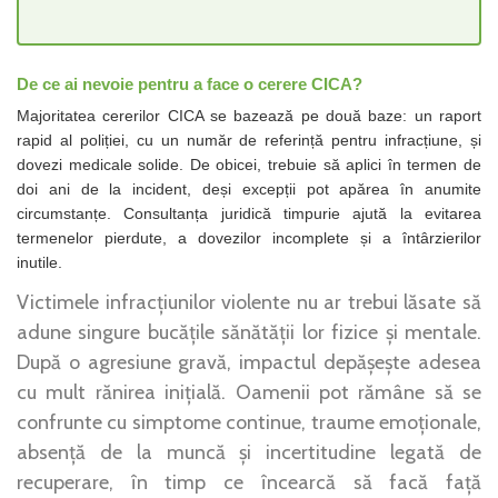
De ce ai nevoie pentru a face o cerere CICA?
Majoritatea cererilor CICA se bazează pe două baze: un raport
rapid al poliției, cu un număr de referință pentru infracțiune, și
dovezi medicale solide. De obicei, trebuie să aplici în termen de
doi ani de la incident, deși excepții pot apărea în anumite
circumstanțe. Consultanța juridică timpurie ajută la evitarea
termenelor pierdute, a dovezilor incomplete și a întârzierilor
inutile.
Victimele infracțiunilor violente nu ar trebui lăsate să
adune singure bucățile sănătății lor fizice și mentale.
După o agresiune gravă, impactul depășește adesea
cu mult rănirea inițială. Oamenii pot rămâne să se
confrunte cu simptome continue, traume emoționale,
absență de la muncă și incertitudine legată de
recuperare, în timp ce încearcă să facă față