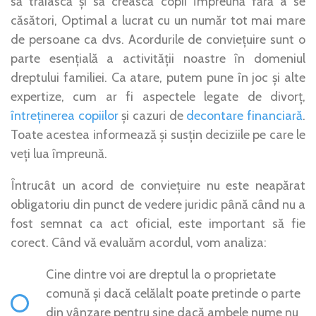
să trăiască și să crească copii împreună fără a se
căsători, Optimal a lucrat cu un număr tot mai mare
de persoane ca dvs. Acordurile de conviețuire sunt o
parte esențială a activității noastre în domeniul
dreptului familiei. Ca atare, putem pune în joc și alte
expertize, cum ar fi aspectele legate de divorț,
întreținerea copiilor
și cazuri de
decontare financiară
.
Toate acestea informează și susțin deciziile pe care le
veți lua împreună.
Întrucât un acord de conviețuire nu este neapărat
obligatoriu din punct de vedere juridic până când nu a
fost semnat ca act oficial, este important să fie
corect. Când vă evaluăm acordul, vom analiza:
Cine dintre voi are dreptul la o proprietate
comună și dacă celălalt poate pretinde o parte
din vânzare pentru sine dacă ambele nume nu