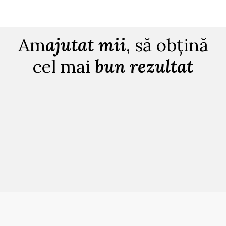
Am
ajutat mii
, să obțină
cel mai
bun rezultat