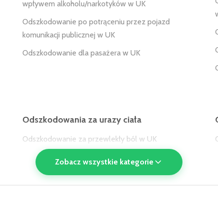
wpływem alkoholu/narkotyków w UK
Odszkodowanie po potrąceniu przez pojazd
komunikacji publicznej w UK
Odszkodowanie dla pasażera w UK
Odszkodowania za urazy ciała
Odszkodowanie za przewlekły ból w UK
Odszkodowanie za amputację w UK
Zobacz wszystkie kategorie
Odszkodowanie za poparzenia w UK
Odszkodowanie za złamanie oczodołu w UK
Odszkodowanie za złamanie zatoki szczękowej w