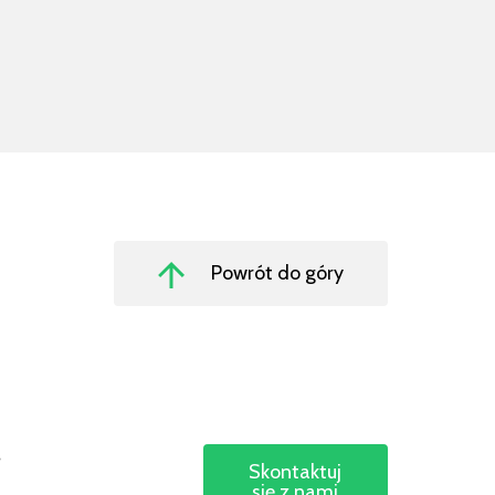
Powrót do góry
s
Skontaktuj
się z nami