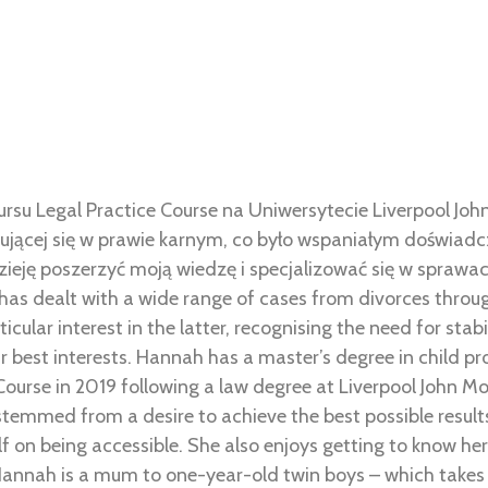
rsu Legal Practice Course na Uniwersytecie Liverpool Jo
zującej się w prawie karnym, co było wspaniałym doświad
zieję poszerzyć moją wiedzę i specjalizować się w spraw
has dealt with a wide range of cases from divorces thro
cular interest in the latter, recognising the need for stabi
ir best interests. Hannah has a master’s degree in child pr
ourse in 2019 following a law degree at Liverpool John Mo
emmed from a desire to achieve the best possible results 
on being accessible. She also enjoys getting to know her 
 Hannah is a mum to one-year-old twin boys – which takes