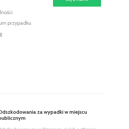
s
lności
um przypadku
ng
Odszkodowania za wypadki w miejscu
publicznym