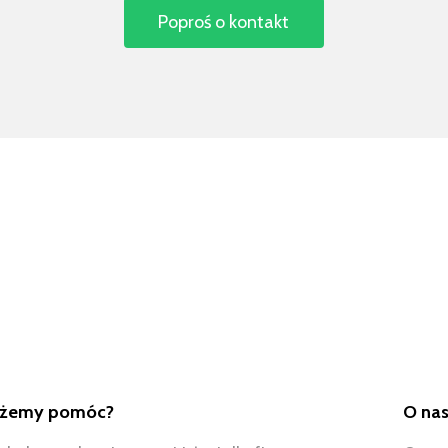
ożemy pomóc?
O na