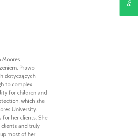
hn Moores
czeniem. Prawo
ach dotyczących
ugh to complex
lity for children and
otection, which she
ores University.
for her clients. She
clients and truly
 up most of her