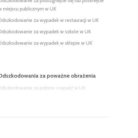
Odszkodowanie za poślizgnięcie się lub potknięcie
w miejscu publicznym w UK
Odszkodowanie za wypadek w restauracji w UK
Odszkodowanie za wypadek w szkole w UK
Odszkodowanie za wypadek w sklepie w UK
Odszkodowania za poważne obrażenia
Odszkodowanie za pobicie i napaść w UK
Odszkodowanie za wypadek śmiertelny w UK
Odszkodowanie za paraliż (tetraplegia, paraplegia)
w UK
Odszkodowanie za utratę kończyny w UK