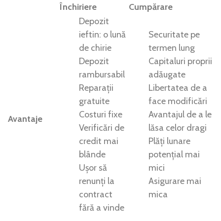
Închiriere
Cumpărare
Depozit
ieftin: o lună
Securitate pe
de chirie
termen lung
Depozit
Capitaluri proprii
rambursabil
adăugate
Reparații
Libertatea de a
gratuite
face modificări
Costuri fixe
Avantajul de a le
Avantaje
Verificări de
lăsa celor dragi
credit mai
Plăți lunare
blânde
potențial mai
Ușor să
mici
renunți la
Asigurare mai
contract
mica
fără a vinde