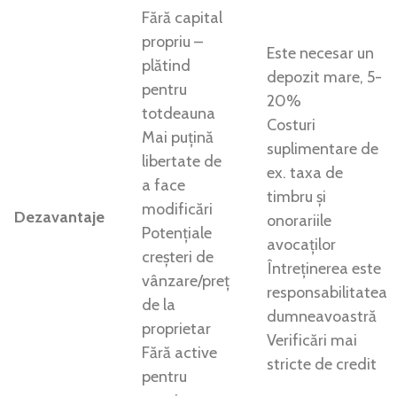
Fără capital
propriu –
Este necesar un
plătind
depozit mare, 5-
pentru
20%
totdeauna
Costuri
Mai puțină
suplimentare de
libertate de
ex. taxa de
a face
timbru și
modificări
Dezavantaje
onorariile
Potențiale
avocaților
creșteri de
Întreținerea este
vânzare/preț
responsabilitatea
de la
dumneavoastră
proprietar
Verificări mai
Fără active
stricte de credit
pentru