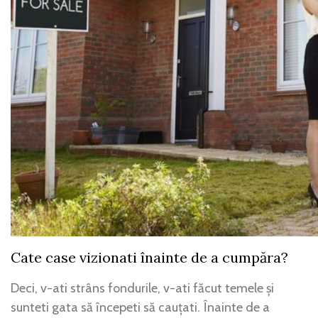
Cate case vizionati înainte de a cumpăra?
Deci, v-ati strâns fondurile, v-ati făcut temele și
sunteti gata să începeti să cauțati. Înainte de a