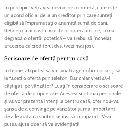
În principiu, veți avea nevoie de o ipotecă, care este
un acord oficial de la un creditor prin care sunteți
eligibil să împrumutați o anumită sumă de bani.
Rețineți că aceasta nu este o ipotecă în sine, ci mai
degrabă o ofertă ipotetică – va trebui să încheiați
afacerea cu creditorul dvs. (vezi mai jos).
Scrisoare de ofertă pentru casă
În teorie, ati putea să va sunati agentul imobiliar și să
le faceti o ofertă prin telefon. Dar chiar vreti să-l
câștigati pe vânzător? Luați în considerare o scrisoare
de ofertă de proprietate. Acestea sunt mai personale
și va vor prezenta intențiile pentru casă, oferindu-va
șansa de a convinge pe vânzător și, mai important,
de a le arăta că sunteti seriosi să cumparati. V-ar
putea ajuta doar să va evidențiati!