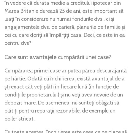
în vedere că durata medie a creditului ipotecar din
Marea Britanie durează 25 de ani, este important să
luați în considerare nu numai fondurile dvs., ci și
angajamentele dvs. de carieră, planurile de familie și
cei cu care doriți să împărțiți casa. Deci, ce este în ea
pentru dvs?
Care sunt avantajele cumpărării unei case?
Cumpărarea primei case ar putea părea descurajantă
pe hârtie. Odată cu închirierea, există avantajul de a
ști exact cât veți plăti în fiecare lună (în funcție de
condițiile proprietarului) și nu veți avea nevoie de un
depozit mare. De asemenea, nu sunteți obligati să
plătiți pentru reparații rezonabile, de exemplu un
boiler stricat.
Cu toate acestea, închirierea este ceea ce ne place să