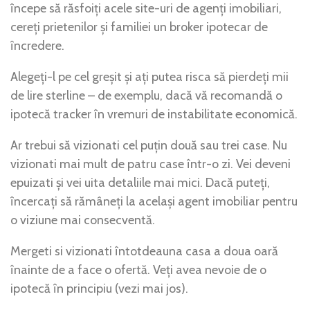
începe să răsfoiți acele site-uri de agenți imobiliari,
cereți prietenilor și familiei un broker ipotecar de
încredere.
Alegeți-l pe cel greșit și ați putea risca să pierdeți mii
de lire sterline – de exemplu, dacă vă recomandă o
ipotecă tracker în vremuri de instabilitate economică.
Ar trebui să vizionati cel puțin două sau trei case. Nu
vizionati mai mult de patru case într-o zi. Vei deveni
epuizati și vei uita detaliile mai mici. Dacă puteți,
încercați să rămâneți la același agent imobiliar pentru
o viziune mai consecventă.
Mergeti si vizionati întotdeauna casa a doua oară
înainte de a face o ofertă. Veți avea nevoie de o
ipotecă în principiu (vezi mai jos).