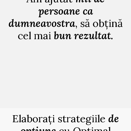
persoane ca
dumneavostra
, să obțină
cel mai
bun rezultat.
Elaborați strategiile
de
opțiune
cu Optimal