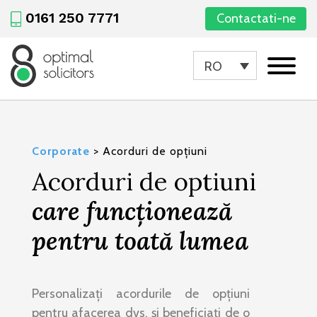
0161 250 7771
Contactati-ne
RO
Corporate
>
Acorduri de opțiuni
Acorduri de optiuni
care funcționează
pentru toată lumea
Personalizați acordurile de opțiuni
pentru afacerea dvs. și beneficiați de o