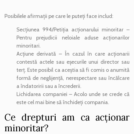
Posibilele afirmații pe care le puteți face includ:
Secțiunea 994/Petiția acționarului minoritar –
Pentru prejudicii neloiale aduse acționarilor
minoritari.
Acțiune derivată – În cazul în care acționarii
contestă actele sau eșecurile unui director sau
terț. Este posibil ca aceștia să fi comis o anumită
formă de neglijență, nerespectare sau încălcare
a îndatoririi sau a încrederii.
Lichidarea companiei – Acolo unde se crede că
este cel mai bine să închideți compania.
Ce drepturi am ca acționar
minoritar?