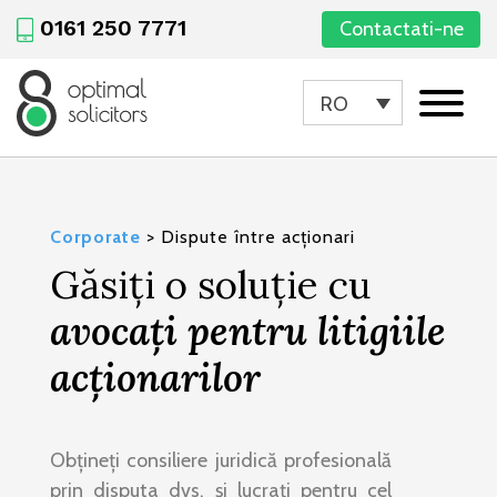
0161 250 7771
Contactati-ne
RO
Corporate
>
Dispute între acționari
Găsiți o soluție cu
avocați pentru litigiile
acționarilor
Obțineți consiliere juridică profesională
prin disputa dvs. și lucrați pentru cel