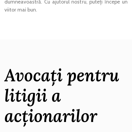
dumneavoastră. Cu ajutorul nostru, puteți începe un
viitor mai bun.
Avocați pentru
litigii a
acționarilor