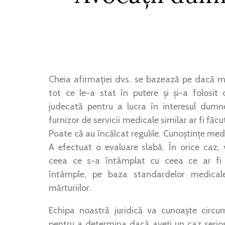
Cheia afirmației dvs. se bazează pe dacă m
tot ce le-a stat în putere și și-a folosi
judecată pentru a lucra în interesul dumn
furnizor de servicii medicale similar ar fi făcu
Poate că au încălcat regulile. Cunoștințe med
A efectuat o evaluare slabă. În orice caz
ceea ce s-a întâmplat cu ceea ce ar fi 
întâmple, pe baza standardelor medicale
mărturiilor.
Echipa noastră juridică va cunoaște circu
pentru a determina dacă aveți un caz serios