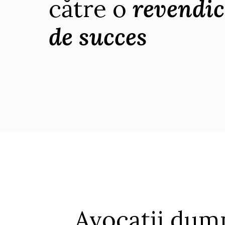
către o
revendic
de succes
Avocații dum