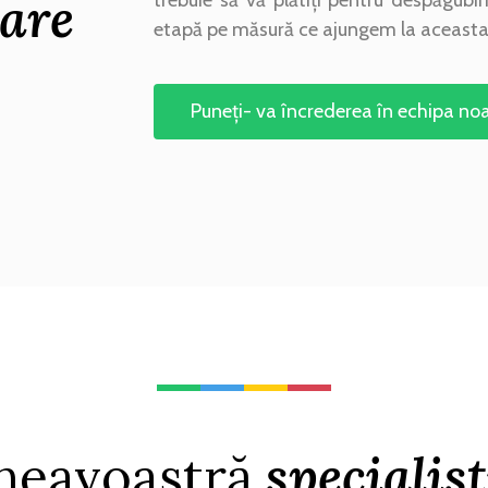
are
etapă pe măsură ce ajungem la aceasta
Puneți- va încrederea în echipa noa
neavoastră
specialișt