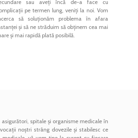
ecundare sau aveți încă de-a face cu
omplicații pe termen lung, veniți la noi. Vom
ncerca să soluționăm problema în afara
nstanței și să ne străduim să obținem cea mai
are și mai rapidă plată posibilă.
asigurători, spitale și organisme medicale în
ocații noștri strâng dovezile și stabilesc ce
ri medicale, vă vom ține la curent cu fiecare