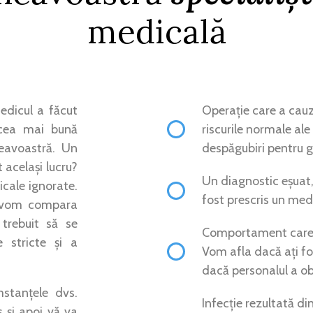
medicală
edicul a făcut
Operație care a cau
t cea mai bună
riscurile normale ale
eavoastră. Un
despăgubiri pentru gr
t același lucru?
Un diagnostic eșuat, 
icale ignorate.
fost prescris un med
, vom compara
trebuit să se
Comportament care a
 stricte și a
Vom afla dacă ați fo
dacă personalul a ob
mstanțele dvs.
Infecție rezultată din
 și apoi vă va