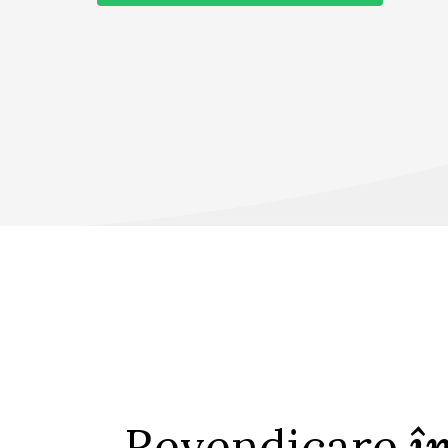
Revendicare
î