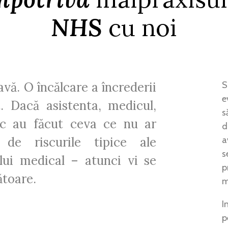
NHS
cu noi
avă. O încălcare a încrederii
S
e
. Dacă asistenta, medicul,
s
inic au făcut ceva ce nu ar
d
de riscurile tipice ale
a
s
lui medical – atunci vi se
p
toare.
m
I
p