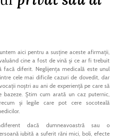
untem aici pentru a susține aceste afirmații,
valuând cine a fost de vină și ce ar fi trebuit
ă facă diferit. Neglijența medicală este unul
intre cele mai dificile cazuri de dovedit, dar
vocații noștri au ani de experiență pe care să
e bazeze. Știm cum arată un caz puternic,
recum și legile care pot cere socoteală
edicilor.
ndiferent dacă dumneavoastră sau o
ersoană iubită a suferit răni mici, boli, efecte