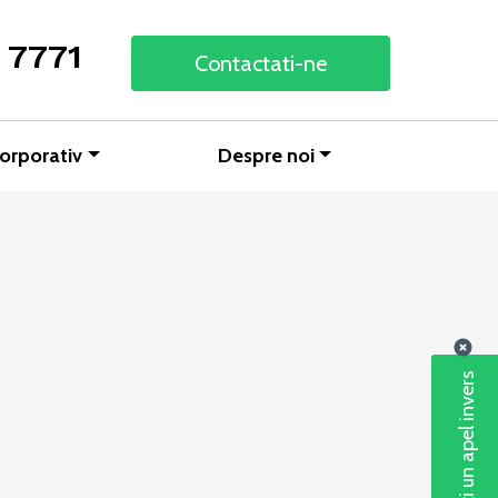
 7771
Contactati-ne
orporativ
Despre noi
Solicitați un apel invers