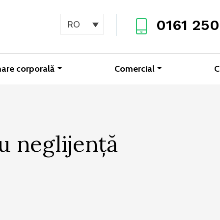
0161 250
RO
are corporală
Comercial
C
u neglijență