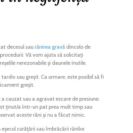
zat decesul sau
rănirea gravă
dincolo de
 procedurii. Vă vom ajuta să solicitați
eșelile nerezonabile și daunele inutile.
tardiv sau greșit. Ca urmare, este posibil să fi
icament greșit.
 cauzat sau a agravat escare de presiune.
st ținut/a într-un pat prea mult timp sau
servat aceste răni și nu a făcut nimic.
 eșecul curățării sau îmbrăcării rănilor.