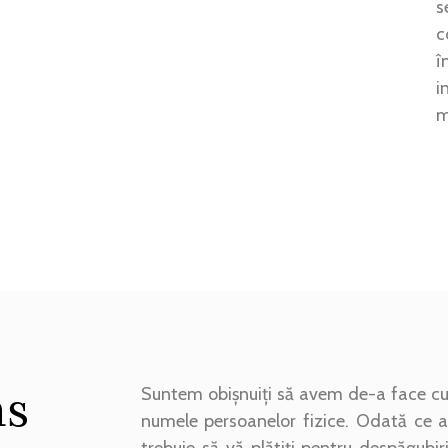
s
c
î
i
m
as
Suntem obișnuiți să avem de-a face cu 
numele persoanelor fizice. Odată ce av
trebuie să vă plătiți pentru despăgubi