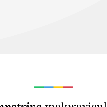
mpotriva
malpraxisu