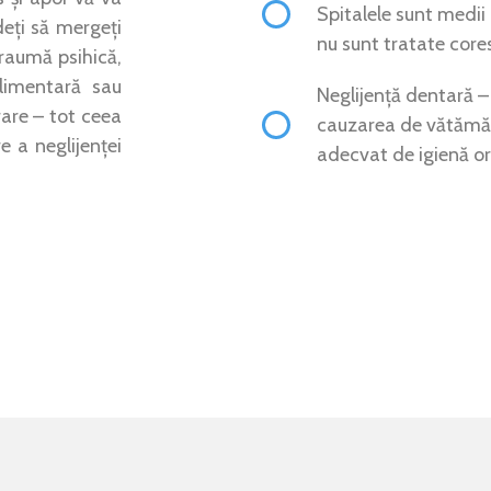
Spitalele sunt medii 
deți să mergeți
nu sunt tratate core
traumă psihică,
plimentară sau
Neglijență dentară –
rare – tot ceea
cauzarea de vătămări
e a neglijenței
adecvat de igienă or