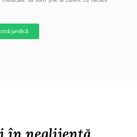
.
stră juridică
i în neglijență