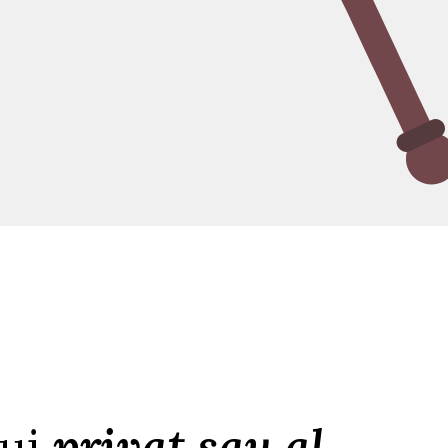
lui
privat sau al