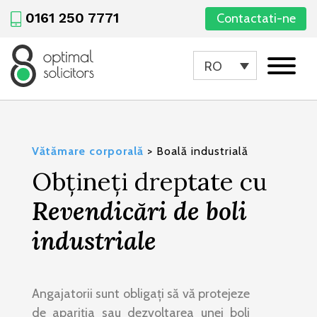
0161 250 7771
Contactati-ne
RO
Vătămare corporală
>
Boală industrială
Obțineți dreptate cu
Revendicări de boli
industriale
Angajatorii sunt obligați să vă protejeze
de apariția sau dezvoltarea unei boli