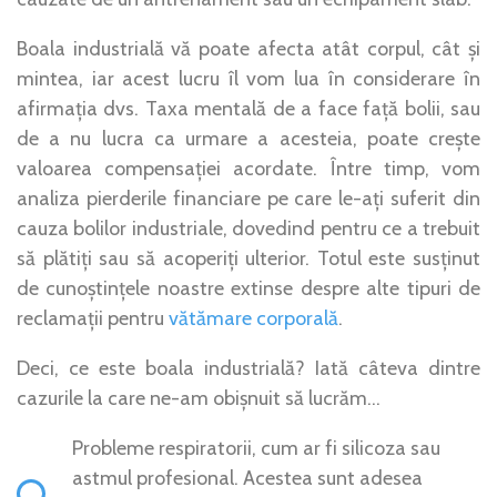
Boala industrială vă poate afecta atât corpul, cât și
mintea, iar acest lucru îl vom lua în considerare în
afirmația dvs. Taxa mentală de a face față bolii, sau
de a nu lucra ca urmare a acesteia, poate crește
valoarea compensației acordate. Între timp, vom
analiza pierderile financiare pe care le-ați suferit din
cauza bolilor industriale, dovedind pentru ce a trebuit
să plătiți sau să acoperiți ulterior. Totul este susținut
de cunoștințele noastre extinse despre alte tipuri de
reclamații pentru
vătămare corporală
.
Deci, ce este boala industrială? Iată câteva dintre
cazurile la care ne-am obișnuit să lucrăm…
Probleme respiratorii, cum ar fi silicoza sau
astmul profesional. Acestea sunt adesea