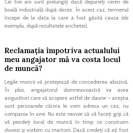
Cei trei ani sunt prelungiți dacă depuneți cereri de
boală industrială după deces. În acest caz, termenul
începe de la data la care a fost găsită cauza (de
exemplu, după rezultatele anchetei).
Reclamația împotriva actualului
meu angajator mă va costa locul
de muncă?
Legile muncii vă protejează de concedierea abuzivă.
În plus, angajatorul dumneavoastră va avea
asigurători care să acopere astfel de daune – aceștia
sunt persoanele cărora le vom adresa un caz, nu
compania în sine. Nu este nevoie să vă faceți griji că
vă pierdeți locul de muncă în timp ce construim
dovezi și vorbim cu martorii. Dacă credeți că ați fost