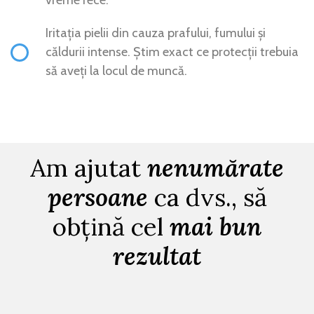
vreme rece.
Iritația pielii din cauza prafului, fumului și
căldurii intense. Știm exact ce protecții trebuia
să aveți la locul de muncă.
Am ajutat
nenumărate
persoane
ca dvs., să
obțină cel
mai bun
rezultat