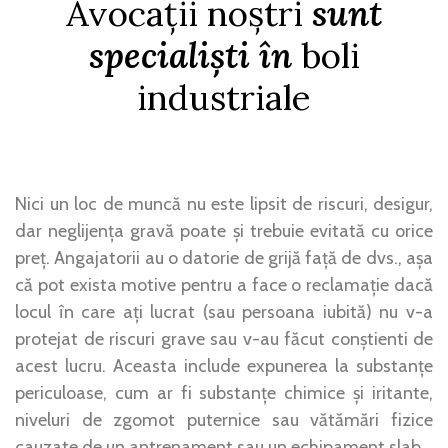
Avocații noștri
sunt
specialiști în
boli
industriale
Nici un loc de muncă nu este lipsit de riscuri, desigur,
dar neglijența gravă poate și trebuie evitată cu orice
preț. Angajatorii au o datorie de grijă față de dvs., așa
că pot exista motive pentru a face o reclamație dacă
locul în care ați lucrat (sau persoana iubită) nu v-a
protejat de riscuri grave sau v-au făcut conștienti de
acest lucru. Aceasta include expunerea la substanțe
periculoase, cum ar fi substanțe chimice și iritante,
niveluri de zgomot puternice sau vătămări fizice
cauzate de un antrenament sau un echipament slab.