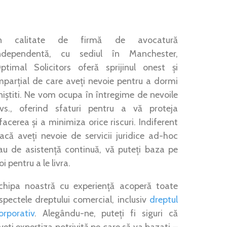
n calitate de firmă de avocatură
ndependentă, cu sediul în Manchester,
ptimal Solicitors oferă sprijinul onest și
mparțial de care aveți nevoie pentru a dormi
iniștiti. Ne vom ocupa în întregime de nevoile
vs., oferind sfaturi pentru a vă proteja
facerea și a minimiza orice riscuri. Indiferent
acă aveți nevoie de servicii juridice ad-hoc
au de asistență continuă, vă puteți baza pe
oi pentru a le livra.
chipa noastră cu experiență acoperă toate
spectele dreptului comercial, inclusiv
dreptul
orporativ
. Alegându-ne, puteți fi siguri că
veti expertiza potrivită pe care să va bazati –