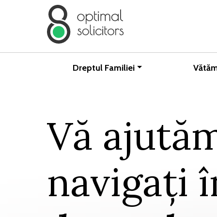
Dreptul Familiei
Vătăm
Vă ajutăm
navigați î