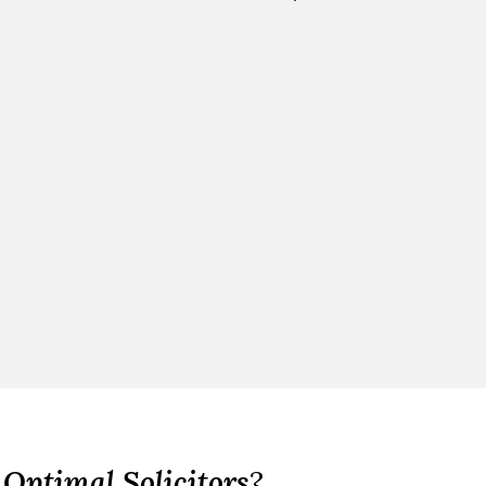
e
Optimal Solicitors
?