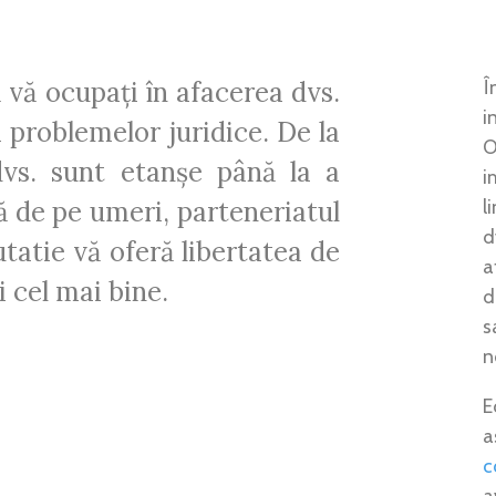
ă vă ocupați în afacerea dvs.
Î
i
a problemelor juridice. De la
O
dvs. sunt etanșe până la a
i
tă de pe umeri, parteneriatul
l
d
tatie vă oferă libertatea de
a
 cel mai bine.
d
s
n
E
a
c
a