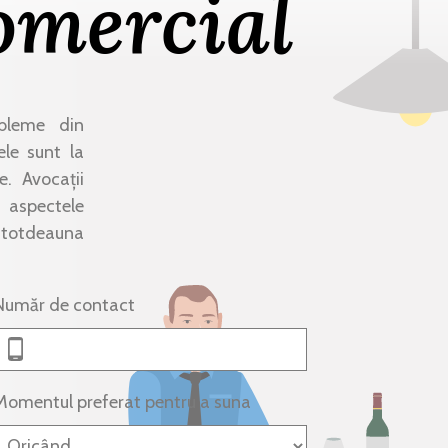
omercial
obleme din
le sunt la
e. Avocații
e aspectele
întotdeauna
Număr de contact
Momentul preferat pentru a suna