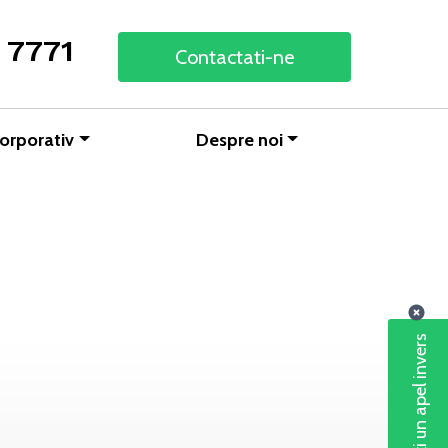
 7771
Contactati-ne
orporativ
Despre noi
Solicitați un apel invers