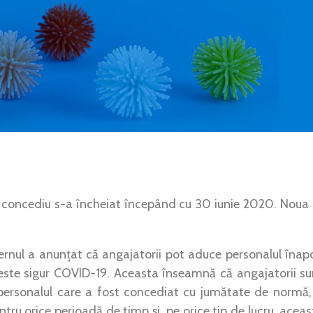
concediu s-a încheiat începând cu 30 iunie 2020. Nou
ernul a anunțat că angajatorii pot aduce personalul înap
este sigur COVID-19. Aceasta înseamnă că angajatorii su
ersonalul care a fost concediat cu jumătate de normă, 
tru orice perioadă de timp și, pe orice tip de lucru, acea