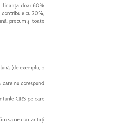
va finanța doar 60%
să contribuie cu 20%,
nă, precum și toate
 lună (de exemplu, o
tă care nu corespund
nturile CJRS pe care
găm să ne contactați