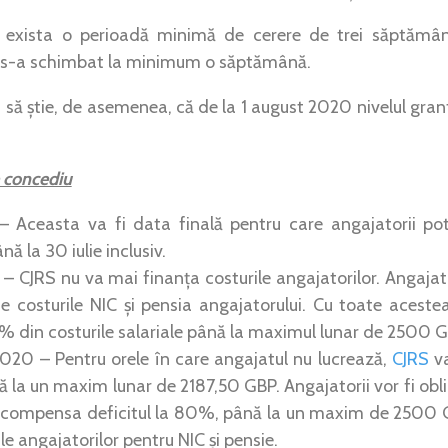
i exista o perioadă minimă de cerere de trei săptămâ
a s-a schimbat la minimum o săptămână.
ui să știe, de asemenea, că de la 1 august 2020 nivelul gra
e concediu
– Aceasta va fi data finală pentru care angajatorii pot
ă la 30 iulie inclusiv.
– CJRS nu va mai finanța costurile angajatorilor. Angajator
e costurile NIC și pensia angajatorului. Cu toate aceste
 din costurile salariale până la maximul lunar de 2500 G
020 – Pentru orele în care angajatul nu lucrează,
CJRS
va
nă la un maxim lunar de 2187,50 GBP. Angajatorii vor fi obli
 compensa deficitul la 80%, până la un maxim de 2500 
ile angajatorilor pentru NIC și pensie.