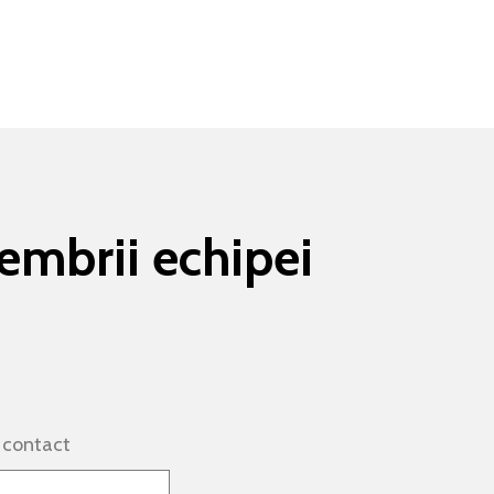
membrii echipei
 contact