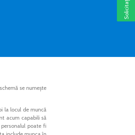
a schemă se numește
oi la locul de muncă
nt acum capabili să
personalul poate fi
sta include munca în