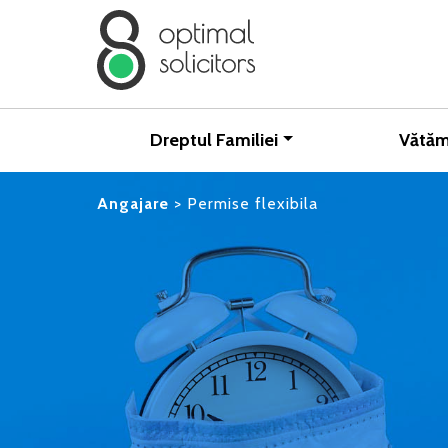
Dreptul Familiei
Vătăm
Angajare
>
Permise flexibila