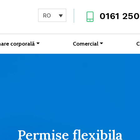
0161 250
RO
are corporală
Comercial
C
Permise flexibila