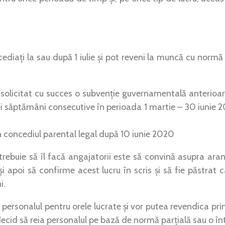
cediați la sau după 1 iulie și pot reveni la muncă cu norm
 solicitat cu succes o subvenție guvernamentală anterioa
rei săptămâni consecutive în perioada 1 martie – 30 iunie 
n concediul parental legal după 10 iunie 2020
trebuie să îl facă angajatorii este să convină asupra ara
 și apoi să confirme acest lucru în scris și să fie păstrat
i.
i personalul pentru orele lucrate și vor putea revendica pr
ecid să reia personalul pe bază de normă parțială sau o în