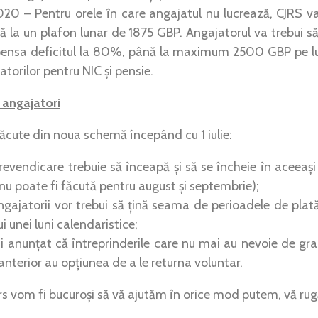
020 – Pentru orele în care angajatul nu lucrează, CJRS 
ână la un plafon lunar de 1875 GBP. Angajatorul va trebui 
ensa deficitul la 80%, până la maximum 2500 GBP pe lu
atorilor pentru NIC și pensie.
 angajatori
făcute din noua schemă începând cu 1 iulie:
revendicare trebuie să înceapă și să se încheie în aceeași
nu poate fi făcută pentru august și septembrie);
ngajatorii vor trebui să țină seama de perioadele de pla
ui unei luni calendaristice;
 anunțat că întreprinderile care nu mai au nevoie de gra
 anterior au opțiunea de a le returna voluntar.
rs vom fi bucuroși să vă ajutăm în orice mod putem, vă ru