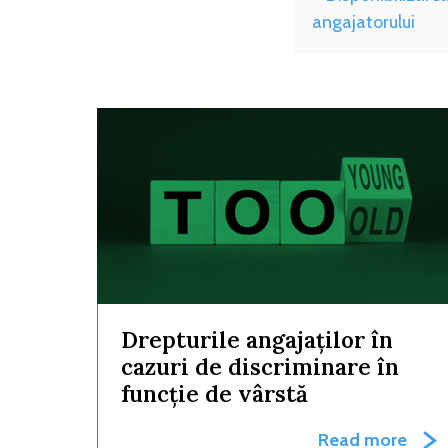
angajatorului
Drepturile angajaților în
cazuri de discriminare în
funcție de vârstă
Read more