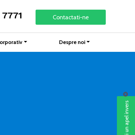
 7771
Contactati-ne
orporativ
Despre noi
Solicitați un apel invers