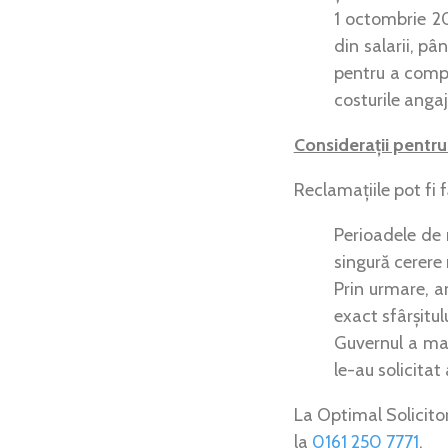
1 octombrie 2
din salarii, p
pentru a comp
costurile angaj
Considerații pentru
Reclamațiile pot fi 
Perioadele de 
singură cerere 
Prin urmare, a
exact sfârșitul
Guvernul a mai
le-au solicitat
La Optimal Solicito
la
0161 250 7771
.