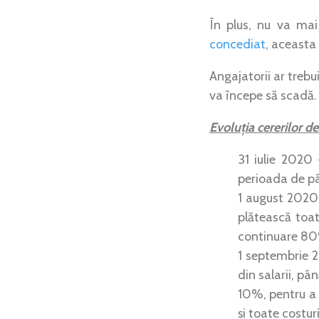
În plus, nu va ma
concediat
, aceast
Angajatorii ar treb
va începe să scadă.
Evoluția cererilor d
31 iulie 2020 
perioada de pân
1 august 2020 
plătească toat
continuare 80%
1 septembrie 2
din salarii, pâ
10%, pentru a
și toate costur