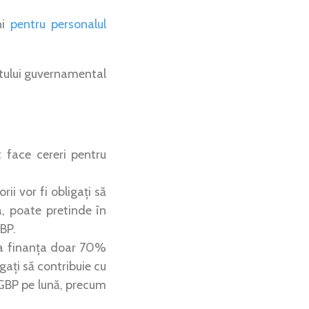
ni
pentru personalul
ntului guvernamental
 face cereri pentru
ii vor fi obligați să
a, poate pretinde în
BP.
 finanța doar 70%
gați să contribuie cu
GBP pe lună, precum