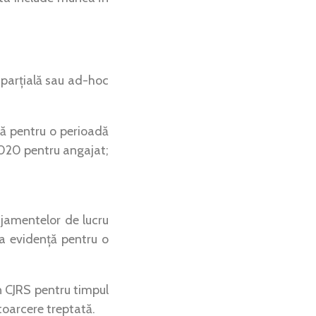
ă parțială sau ad-hoc
ră pentru o perioadă
2020 pentru angajat;
njamentelor de lucru
 ca evidență pentru o
in CJRS pentru timpul
toarcere treptată.