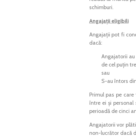
schimburi.
Angajații eligibili
Angajații pot fi con
dacă:
Angajatorii au
de cel puțin t
sau
S-au întors di
Primul pas pe care 
între ei și personal
perioadă de cinci an
Angajatorii vor plăt
non-lucrător dacă d