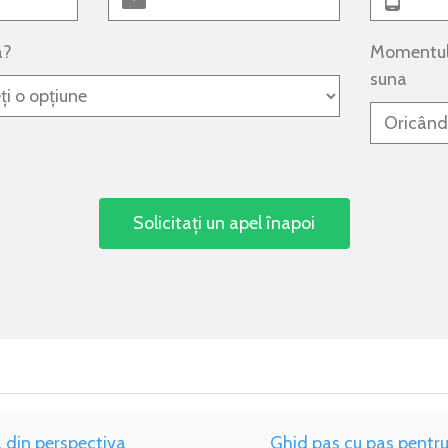
a?
Momentul 
suna
a din perspectiva
Ghid pas cu pas pentr