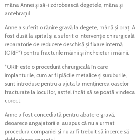
mâna Annei și să-i zdrobească degetele, mâna și
antebrațul.
Anne a suferit o rănire gravă la degete, mână și braț. A
fost dusă la spital și a suferit o intervenție chirurgicală
reparatorie de reducere deschisă și fixare internă
(ORIF*) pentru fracturile mâinii și încheieturii mâinii.
*ORIF este o procedură chirurgicală în care
implanturile, cum ar fi plăcile metalice și șuruburile,
sunt introduse pentru a ajuta la menținerea oaselor
fracturate la locul lor, astfel încât să se poată vindeca
corect.
Anne a fost concediată pentru abatere gravă,
deoarece angajatorii ei au spus că nu a urmat
procedura companiei și nu ar fi trebuit să încerce să
deblocheze aparatul.