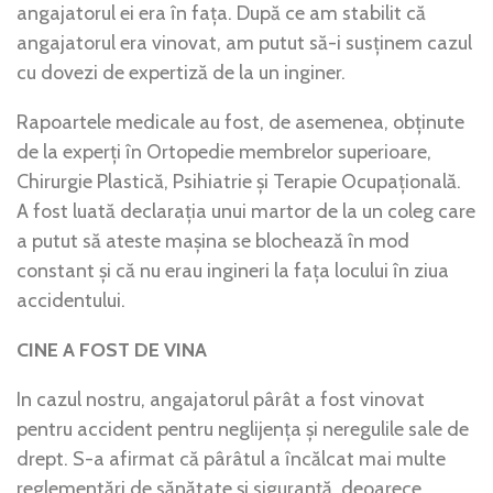
angajatorul ei era în fața. După ce am stabilit că
angajatorul era vinovat, am putut să-i susținem cazul
cu dovezi de expertiză de la un inginer.
Rapoartele medicale au fost, de asemenea, obținute
de la experți în Ortopedie membrelor superioare,
Chirurgie Plastică, Psihiatrie și Terapie Ocupațională.
A fost luată declarația unui martor de la un coleg care
a putut să ateste mașina se blochează în mod
constant și că nu erau ingineri la fața locului în ziua
accidentului.
CINE A FOST DE VINA
In cazul nostru, angajatorul pârât a fost vinovat
pentru accident pentru neglijența și neregulile sale de
drept. S-a afirmat că pârâtul a încălcat mai multe
reglementări de sănătate și siguranță, deoarece