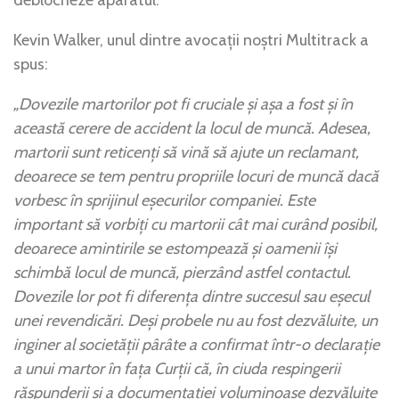
Kevin Walker, unul dintre avocații noștri Multitrack a
spus:
„Dovezile martorilor pot fi cruciale și așa a fost și în
această cerere de accident la locul de muncă. Adesea,
martorii sunt reticenți să vină să ajute un reclamant,
deoarece se tem pentru propriile locuri de muncă dacă
vorbesc în sprijinul eșecurilor companiei. Este
important să vorbiți cu martorii cât mai curând posibil,
deoarece amintirile se estompează și oamenii își
schimbă locul de muncă, pierzând astfel contactul.
Dovezile lor pot fi diferența dintre succesul sau eșecul
unei revendicări. Deși probele nu au fost dezvăluite, un
inginer al societății pârâte a confirmat într-o declarație
a unui martor în fața Curții că, în ciuda respingerii
răspunderii și a documentației voluminoase dezvăluite